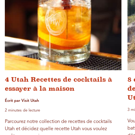
4 Utah Recettes de cocktails à
8 
essayer à la maison
de
U
Écrit par Visit Utah
3 mi
2 minutes de lecture
Vou
Parcourez notre collection de recettes de cocktails
bat
Utah et décidez quelle recette Utah vous voulez