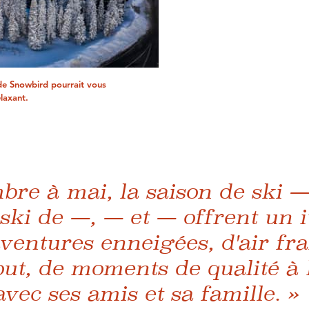
de Snowbird pourrait vous
laxant.
re à mai, la saison de ski — 
 ski de —, — et — offrent un i
aventures enneigées, d'air frai
tout, de moments de qualité à 
ec ses amis et sa famille. »