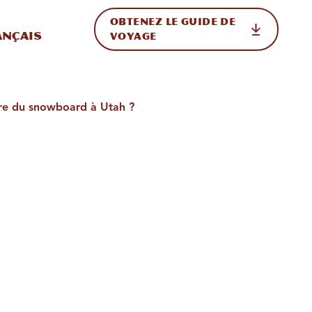
OBTENEZ LE GUIDE DE
ur le site
ler vers l'international
ançais
VOYAGE
ire du snowboard à Utah ?
t