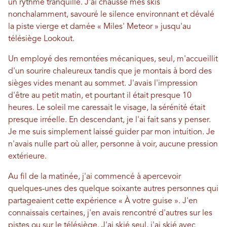
un rythme tranquille. J'ai chaussé mes skis
nonchalamment, savouré le silence environnant et dévalé
la piste vierge et damée « Miles' Meteor » jusqu'au
télésiège Lookout.
Un employé des remontées mécaniques, seul, m'accueillit
d'un sourire chaleureux tandis que je montais à bord des
sièges vides menant au sommet. J'avais l'impression
d'être au petit matin, et pourtant il était presque 10
heures. Le soleil me caressait le visage, la sérénité était
presque irréelle. En descendant, je l'ai fait sans y penser.
Je me suis simplement laissé guider par mon intuition. Je
n'avais nulle part où aller, personne à voir, aucune pression
extérieure.
Au fil de la matinée, j'ai commencé à apercevoir
quelques-unes des quelque soixante autres personnes qui
partageaient cette expérience « À votre guise ». J'en
connaissais certaines, j'en avais rencontré d'autres sur les
pistes ou sur le télésiège. J'ai skié seul, j'ai skié avec