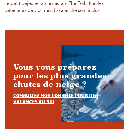
Le petit-déjeuner au restaurant The Forklift et les
détecteurs de victimes d'avalanche sont inclus.
Vous vous préparez
pour les plus grandes
chutes de neige ?
Consultez nos conseils pour des
vacances au ski