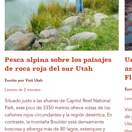
Pesca alpina sobre los paisajes
Un
de roca roja del sur Utah
an
F
Escrito por Visit Utah
Escr
Lectura de 2 minutos
Lect
Situado justo a las afueras de Capitol Reef National
Park, este pico de 3350 metros ofrece vistas de los
Vis
cañones rojos circundantes y la región desértica. En
de 
contraste, la montaña Boulder está densamente
Uta
boscosa y alberga más de 80 lagos, estanques y
mun