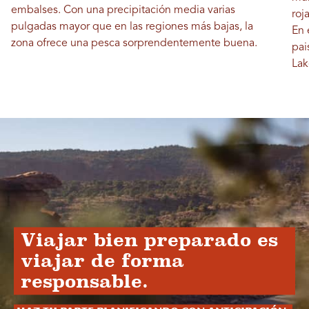
embalses. Con una precipitación media varias
roj
pulgadas mayor que en las regiones más bajas, la
En 
zona ofrece una pesca sorprendentemente buena.
pai
Lak
Viajar bien preparado es
viajar de forma
responsable.