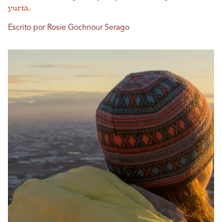
yurta.
Escrito por Rosie Gochnour Serago