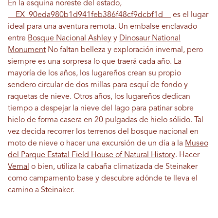
En la esquina noreste del estado,
__EX_90eda980b1d941feb386f48cf9dcbf1d__
es el lugar
ideal para una aventura remota. Un embalse enclavado
entre
Bosque Nacional Ashley
y
Dinosaur National
Monument
No faltan belleza y exploración invernal, pero
siempre es una sorpresa lo que traerá cada año. La
mayoría de los años, los lugareños crean su propio
sendero circular de dos millas para esquí de fondo y
raquetas de nieve. Otros años, los lugareños dedican
tiempo a despejar la nieve del lago para patinar sobre
hielo de forma casera en 20 pulgadas de hielo sólido. Tal
vez decida recorrer los terrenos del bosque nacional en
moto de nieve o hacer una excursión de un día a la
Museo
del Parque Estatal Field House of Natural History
. Hacer
Vernal
o bien, utiliza la cabaña climatizada de Steinaker
como campamento base y descubre adónde te lleva el
camino a Steinaker.