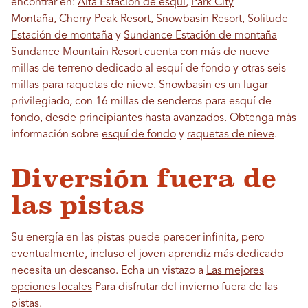
encontrar en:
Alta Estación de esquí
,
Park City
Montaña
,
Cherry Peak Resort
,
Snowbasin Resort
,
Solitude
Estación de montaña
y
Sundance Estación de montaña
Sundance Mountain Resort cuenta con más de nueve
millas de terreno dedicado al esquí de fondo y otras seis
millas para raquetas de nieve. Snowbasin es un lugar
privilegiado, con 16 millas de senderos para esquí de
fondo, desde principiantes hasta avanzados. Obtenga más
información sobre
esquí de fondo
y
raquetas de nieve
.
Diversión fuera de
las pistas
Su energía en las pistas puede parecer infinita, pero
eventualmente, incluso el joven aprendiz más dedicado
necesita un descanso. Echa un vistazo a
Las mejores
opciones locales
Para disfrutar del invierno fuera de las
pistas.