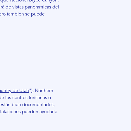
arque Nacional Bryce Canyon.
rá de vistas panorámicas del
dero también se puede
ountry de Utah
"), Northern
los centros turísticos o
 y están bien documentados,
stalaciones pueden ayudarle