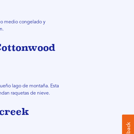
oyo medio congelado y
n.
 Cottonwood
queño lago de montaña. Esta
ndan raquetas de nieve.
lcreek