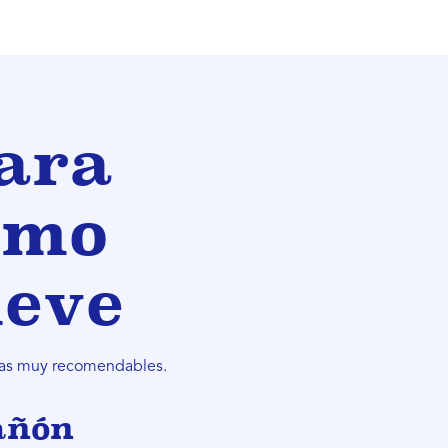
ara
smo
ieve
utas muy recomendables.
añón