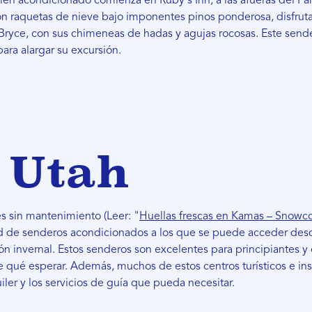
ien acondicionado comienza en Ruby's Inn, a las afueras del P
on raquetas de nieve bajo imponentes pinos ponderosa, disfruta
 Bryce, con sus chimeneas de hadas y agujas rocosas. Este sen
ara alargar su excursión.
 Utah
es sin mantenimiento (Leer: "
Huellas frescas en Kamas – Snowc
 de senderos acondicionados a los que se puede acceder desde 
ión invernal. Estos senderos son excelentes para principiantes
 qué esperar. Además, muchos de estos centros turísticos e in
iler y los servicios de guía que pueda necesitar.