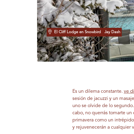
El Cliff Lodge en Snowbird
Jay Dash
Es un dilema constante.
ve d
sesión de jacuzzi y un masaj
uno se olvide de lo segundo
cabo, no querrás tomarte un d
primavera como un intrépido a
y rejuvenecerán a cualquier v