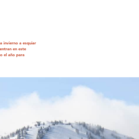
a invierno a esquiar
uentran en este
o el año para