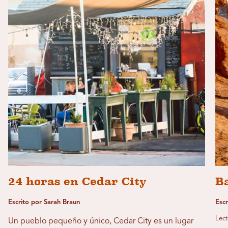
24 horas en Cedar City
B
Escrito por Sarah Braun
Escr
Lect
Un pueblo pequeño y único, Cedar City es un lugar