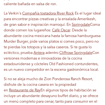
caliente bañada en salsa de ron.
La Verkin's
Compañía tostadora River Rock
Es el lugar ideal
para encontrar pizzas creativas y la ensalada Amerikesh,
de gran sabor e inspiración marroquí.
En
Springdale
Coma
donde comen los lugareños:
Café Oscar
.
Desde la
abundante cocina mexicana hasta la famosa hamburguesa
Murder Burger, pide varios platos si comes poco, pero no
te pierdas los totopos y la salsa caseros. Si te gusta lo
ecléctico, prueba
Antera
adentro
Cliffrose Springdale
Con
versiones modernas e innovadoras de la cocina
estadounidense y cócteles Old Fashioned contundentes,
es un nuevo competidor en la escena gastronómica local.
Si no se aleja mucho de Zion Ponderosa Ranch Resort,
disfrute de la cocina casera en la propiedad
en
Restaurante de Ray
En algunos tipos de habitación se
incluye un abundante desayuno buffet diario, y se ofrece
un menú completo para cenar, tanto para consumir en el