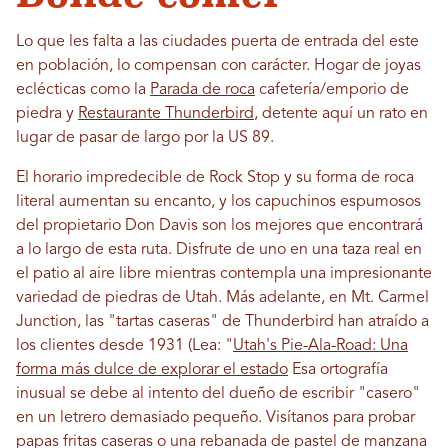
Lo que les falta a las ciudades puerta de entrada del este
en población, lo compensan con carácter. Hogar de joyas
eclécticas como la
Parada de roca
cafetería/emporio de
piedra y
Restaurante Thunderbird
, detente aquí un rato en
lugar de pasar de largo por la US 89.
El horario impredecible de Rock Stop y su forma de roca
literal aumentan su encanto, y los capuchinos espumosos
del propietario Don Davis son los mejores que encontrará
a lo largo de esta ruta. Disfrute de uno en una taza real en
el patio al aire libre mientras contempla una impresionante
variedad de piedras de Utah. Más adelante, en Mt. Carmel
Junction, las "tartas caseras" de Thunderbird han atraído a
los clientes desde 1931 (Lea: "
Utah's Pie-Ala-Road: Una
forma más dulce de explorar el estado
Esa ortografía
inusual se debe al intento del dueño de escribir "casero"
en un letrero demasiado pequeño. Visítanos para probar
papas fritas caseras o una rebanada de pastel de manzana