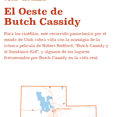
El Oeste de
Butch Cassidy
Para los cinéfilos, este recorrido panorámico por el
estado de Utah cobra vida con la nostalgia de la
icónica película de Robert Redford, "Butch Cassidy y
el Sundance Kid", y algunos de los lugares
frecuentados por Butch Cassidy en la vida real.
1
5
1
5
8
0
S
A
L
T
L
A
K
mi
do
I
T
Y
8
0
2
1
5