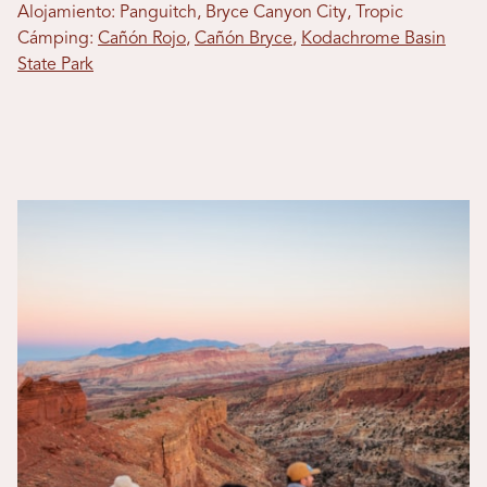
Alojamiento: Panguitch, Bryce Canyon City, Tropic
Cámping:
Cañón Rojo
,
Cañón Bryce
,
Kodachrome Basin
State Park