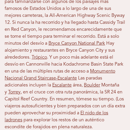
para familiarizarse con algunos de los paisajes más
famosos de Estados Unidos a lo largo de una de sus
mejores carreteras, la All-American Highway Scenic Byway
12. Si nunca la ha recorrido y ha llegado hasta Cassidy Trail
en Red Canyon, le recomendamos encarecidamente que
se tome el tiempo para terminar el recorrido. Está a solo
minutos del desvío a
Bryce Canyon National Park
Hay
alojamiento y restaurantes en Bryce Canyon City y sus
alrededores.
Trópico
. Y un poco más adelante está el
desvío en Cannonville hacia Kodachrome Basin State Park
en una de las múltiples rutas de acceso a
Monumento
Nacional Grand Staircase-Escalante
Las paradas
adicionales incluyen la
Escalante
área,
Boulder
Montaña
y
Torrey
, en el cruce con otra ruta panorámica, la SR 24 en
Capitol Reef Country. En resumen, tómese su tiempo. (Los
viajeros autosuficientes y bien preparados con un día extra
pueden aprovechar su proximidad a
El nido de los
ladrones
para explorar los restos de un auténtico
escondite de forajidos en plena naturaleza.