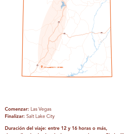
1
5
7
0
7
0
1
5
Z
I
O
norte
norte
A
T
I
O
N / A
L
PAG
A
R
K
Comenzar:
Las Vegas
Finalizar:
Salt Lake City
Duración del viaje: entre 12 y 16 horas o más,