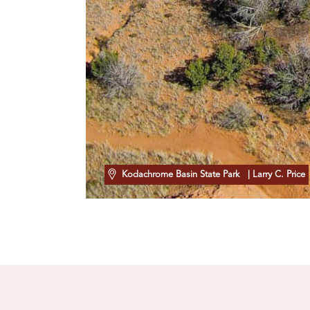
Kodachrome Basin State Park
| Larry C. Price