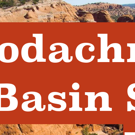
odach
Basin 