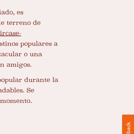
iado, es
e terreno de
rcase-
stinos populares a
tacular o una
on amigos.
popular durante la
adables. Se
o momento.