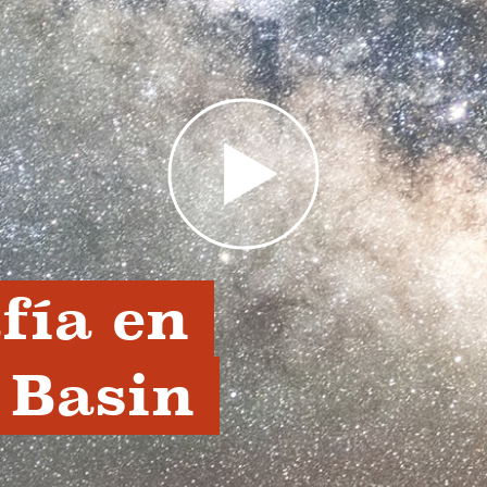
ía en 
Basin 