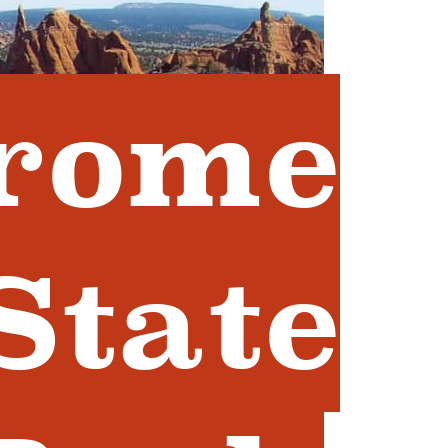
rome
State