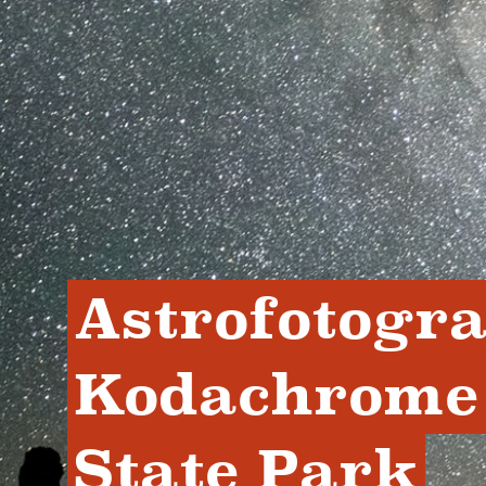
Astrofotograf
Kodachrome 
State Park