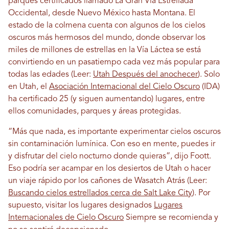
parques certificados llamado La Gran Vía Estrellada
Occidental, desde Nuevo México hasta Montana. El
estado de la colmena cuenta con algunos de los cielos
oscuros más hermosos del mundo, donde observar los
miles de millones de estrellas en la Vía Láctea se está
convirtiendo en un pasatiempo cada vez más popular para
todas las edades (Leer:
Utah Después del anochecer
). Solo
en Utah, el
Asociación Internacional del Cielo Oscuro
(IDA)
ha certificado 25 (y siguen aumentando) lugares, entre
ellos comunidades, parques y áreas protegidas.
“Más que nada, es importante experimentar cielos oscuros
sin contaminación lumínica. Con eso en mente, puedes ir
y disfrutar del cielo nocturno donde quieras”, dijo Foott.
Eso podría ser acampar en los desiertos de Utah o hacer
un viaje rápido por los cañones de Wasatch Atrás (Leer:
Buscando cielos estrellados cerca de Salt Lake City
). Por
supuesto, visitar los lugares designados
Lugares
Internacionales de Cielo Oscuro
Siempre se recomienda y