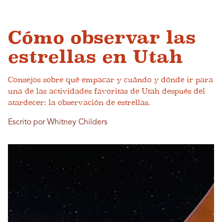
Cómo observar las
estrellas en Utah
Consejos sobre qué empacar y cuándo y dónde ir para
una de las actividades favoritas de Utah después del
atardecer: la observación de estrellas.
Escrito por Whitney Childers