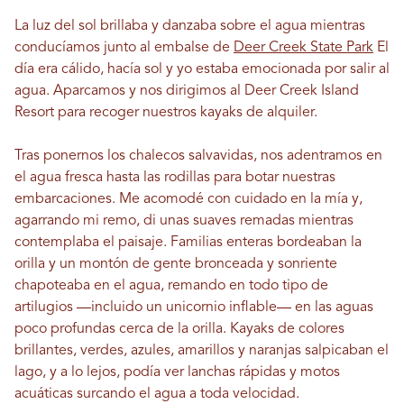
La luz del sol brillaba y danzaba sobre el agua mientras
conducíamos junto al embalse de
Deer Creek State Park
El
día era cálido, hacía sol y yo estaba emocionada por salir al
agua. Aparcamos y nos dirigimos al Deer Creek Island
Resort para recoger nuestros kayaks de alquiler.
Tras ponernos los chalecos salvavidas, nos adentramos en
el agua fresca hasta las rodillas para botar nuestras
embarcaciones. Me acomodé con cuidado en la mía y,
agarrando mi remo, di unas suaves remadas mientras
contemplaba el paisaje. Familias enteras bordeaban la
orilla y un montón de gente bronceada y sonriente
chapoteaba en el agua, remando en todo tipo de
artilugios —incluido un unicornio inflable— en las aguas
poco profundas cerca de la orilla. Kayaks de colores
brillantes, verdes, azules, amarillos y naranjas salpicaban el
lago, y a lo lejos, podía ver lanchas rápidas y motos
acuáticas surcando el agua a toda velocidad.