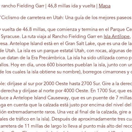
rancho Fielding Garr | 46,8 millas ida y vuelta |
Mapa
 "Ciclismo de carretera en Utah: Una guía de los mejores paseos
 y vuelta de 46.8 millas, que comienza y termina en el Parque 
yracuse. La ruta viaja al Rancho Fielding Garr en
Isla Antílope
,
esa. Antelope Island está en el Gran Salt Lake, que es una de las
 Utah. La isla es un parque estatal Utah, con rocas, algunas de
ue datan de la Era Precámbrica. La isla ha sido utilizada como p
ballos. Hoy en día, unos 600 bisontes pueblan la isla, junto con
e los cuales la isla obtiene su nombre), borregos cimarrones y 
le: diríjase al sur por 2000 Oeste hasta 2700 Sur. Gire a la derec
derecha y diríjase al norte por 4000 Oeste. En 1700 Sur, que es l
nduce a Antelope Island Causeway, que es un puente de 7 millas 
 Tenga en cuenta que la calzada está justo por encima del nivel 
n extremadamente raros. Una vez al final de la calzada, gire a 
ales de tráfico en la isla). Después de aproximadamente tres cuar
rretera de 11 millas de largo lo lleva al punto más alto del reco