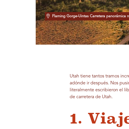
Flaming Gorge-Uintas Carretera panorámica n
Utah tiene tantos tramos incr
adónde ir después. Nos pusim
literalmente escribieron el l
de carretera de Utah.
1. Viaj