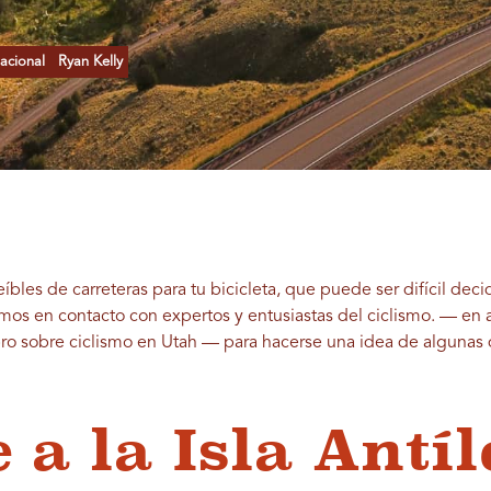
acional
Ryan Kelly
eíbles de carreteras para tu bicicleta, que puede ser difícil dec
os en contacto con expertos y entusiastas del ciclismo.
—
en a
ibro sobre ciclismo en Utah
—
para hacerse una idea de algunas de
e a la Isla Antí