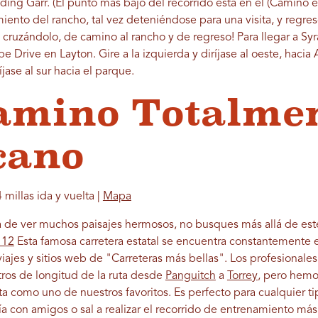
elding Garr. (El punto más bajo del recorrido está en el (Camino
amiento del rancho, tal vez deteniéndose para una visita, y regre
 cruzándolo, de camino al rancho y de regreso! Para llegar a Syra
pe Drive en Layton. Gire a la izquierda y diríjase al oeste, haci
íjase al sur hacia el parque.
Camino Totalme
cano
 millas ida y vuelta |
Mapa
ca de ver muchos paisajes hermosos, no busques más allá de est
 12
Esta famosa carretera estatal se encuentra constantemente 
viajes y sitios web de "Carreteras más bellas". Los profesionales 
tros de longitud de la ruta desde
Panguitch
a
Torrey
, pero hemo
a como uno de nuestros favoritos. Es perfecto para cualquier ti
a con amigos o sal a realizar el recorrido de entrenamiento más