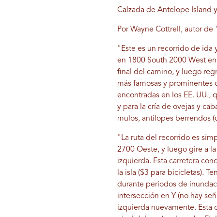
Calzada de Antelope Island y 
Por Wayne Cottrell, autor de
"Este es un recorrido de ida
en 1800 South 2000 West en S
final del camino, y luego regr
más famosas y prominentes de
encontradas en los EE. UU., q
y para la cría de ovejas y ca
mulos, antílopes berrendos (d
"La ruta del recorrido es simp
2700 Oeste, y luego gire a la 
izquierda. Esta carretera co
la isla ($3 para bicicletas).
durante períodos de inundació
intersección en Y (no hay señ
izquierda nuevamente. Esta ca