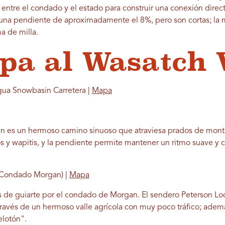
ntre el condado y el estado para construir una conexión direc
 una pendiente de aproximadamente el 8%, pero son cortas; la 
 de milla.
apa al Wasatch 
gua Snowbasin Carretera |
Mapa
in es un hermoso camino sinuoso que atraviesa prados de mon
os y wapitis, y la pendiente permite mantener un ritmo suave y 
 (Condado Morgan) |
Mapa
de guiarte por el condado de Morgan. El sendero Peterson L
 través de un hermoso valle agrícola con muy poco tráfico; además
elotón".