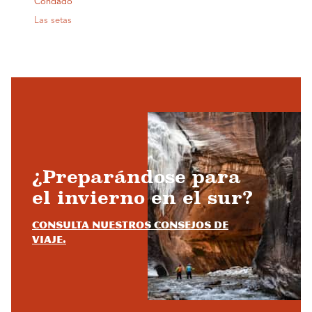
Condado
Las setas
¿Preparándose para
el invierno en el sur?
Consulta nuestros consejos de
viaje.