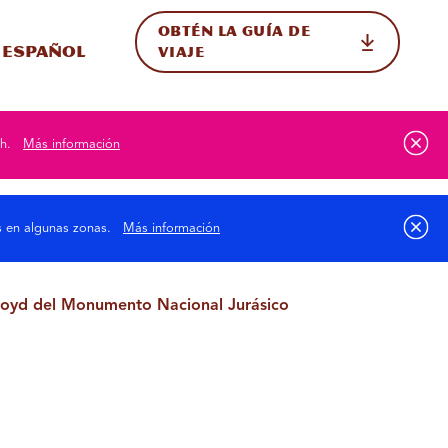
OBTÉN LA GUÍA DE
 en el sitio
ternar Internacional
Español
VIAJE
h.
Más información
as en algunas zonas.
Más información
-Lloyd del Monumento Nacional Jurásico