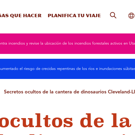
Búsqueda
Al
sas que hacer
Planifica tu viaje
ntra incendios y revise la ubicación de los incendios forestales activos en Uta
umentado el riesgo de crecidas repentinas de los ríos e inundaciones súbit
Secretos ocultos de la cantera de dinosaurios Cleveland
ocultos de la