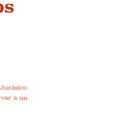
os
 Jurásico
rvar a un