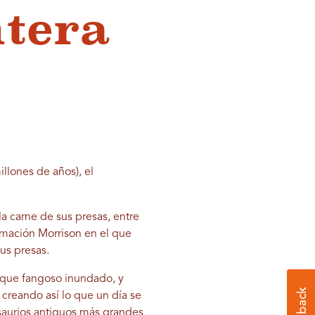
ntera
llones de años), el
a carne de sus presas, entre
rmación Morrison en el que
us presas.
anque fangoso inundado, y
creando así lo que un día se
saurios antiguos más grandes