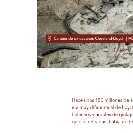
Cantera de dinosaurios Cleveland-Lloyd
| Ma
Hace unos 150 millones de añ
era muy diferente al de hoy.
helechos y árboles de ginkgo.
que correteaban, había pod