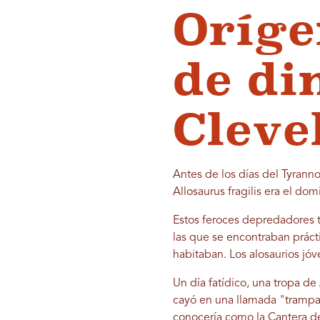
Oríge
de di
Cleve
Antes de los días del Tyranno
Allosaurus fragilis era el dom
Estos feroces depredadores t
las que se encontraban prác
habitaban. Los alosaurios j
Un día fatídico, una tropa d
cayó en una llamada "trampa
conocería como la
Cantera d