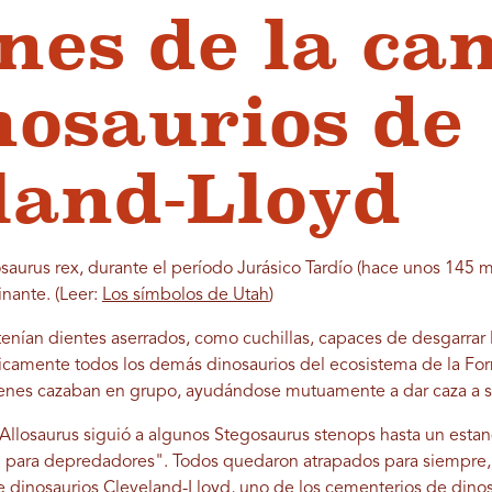
nes de la ca
nosaurios de
land-Lloyd
saurus rex, durante el período Jurásico Tardío (hace unos 145 mi
inante. (Leer:
Los símbolos de Utah
)
enían dientes aserrados, como cuchillas, capaces de desgarrar l
ticamente todos los demás dinosaurios del ecosistema de la Fo
óvenes cazaban en grupo, ayudándose mutuamente a dar caza a s
e Allosaurus siguió a algunos Stegosaurus stenops hasta un est
 para depredadores". Todos quedaron atrapados para siempre, 
e dinosaurios Cleveland-Lloyd
, uno de los cementerios de dino