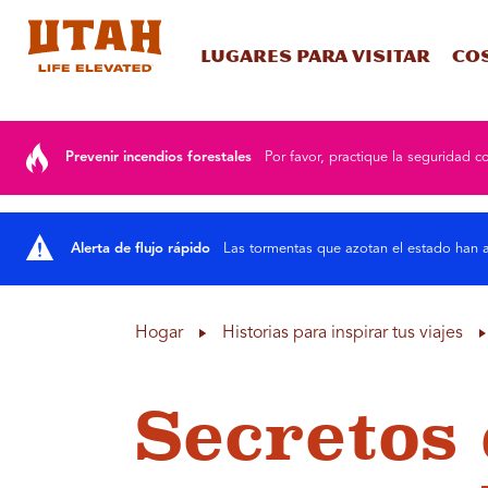
Lugares para visitar
Co
Skip to content
Prevenir incendios forestales
Por favor, practique la seguridad co
Alerta de flujo rápido
Las tormentas que azotan el estado han a
Hogar
Historias para inspirar tus viajes
Secretos 