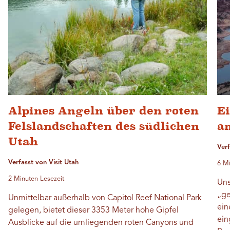
Alpines Angeln über den roten
E
Felslandschaften des südlichen
a
Utah
Ver
Verfasst von Visit Utah
6 Mi
2 Minuten Lesezeit
Uns
„ge
Unmittelbar außerhalb von Capitol Reef National Park
ein
gelegen, bietet dieser 3353 Meter hohe Gipfel
ein
Ausblicke auf die umliegenden roten Canyons und