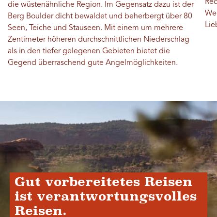
Red
die wüstenähnliche Region. Im Gegensatz dazu ist der
Weg
Berg Boulder dicht bewaldet und beherbergt über 80
Lie
Seen, Teiche und Stauseen. Mit einem um mehrere
Zentimeter höheren durchschnittlichen Niederschlag
als in den tiefer gelegenen Gebieten bietet die
Gegend überraschend gute Angelmöglichkeiten.
Gut vorbereitetes Reisen
ist verantwortungsvolles
Reisen.