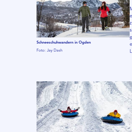
M
e
z
s
e
Schneeschuhwandern in Ogden
e
Foto: Jay Dash
L