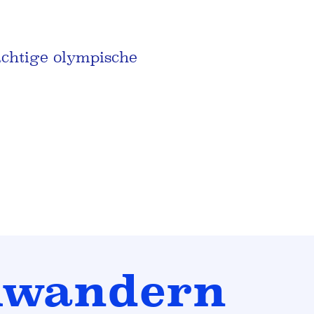
ächtige olympische
hwandern