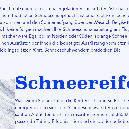
anchmal schreit ein adrenalingeladener Tag auf der Piste nac
inem friedlichen Schneeschuhpfad. Es ist eine relativ einfache 
u kommen und den Sonnenaufgang über der Wasatch-Bergkette
ich keine Sorgen machen, Ihre Schneeschuhausrüstung am Flu
infacher wäre
Egal ob im Norden oder Süden, solange Schnee li
inen Ausrüster, der Ihnen die benötigte Ausrüstung vermieten k
ieblingsplätzen führt.
Schneeschuhwandern entdecken
Die
Schneerei
Was, wenn Sie und/oder die Kinder sich einerseits sicher
energiegeladen sind, um Schneeschuhwandern zu ge
sanften Abfahrten bis hin zu rasanten Rennen auf 365 M
passende Tubing-Erlebnis. Hier sind einige der belieb