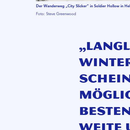
Der Wanderweg „City Slicker“ in Soldier Hollow in He
Foto: Steve Greenwood
„Langl
Winter
schei
Möglic
besten
Weite 