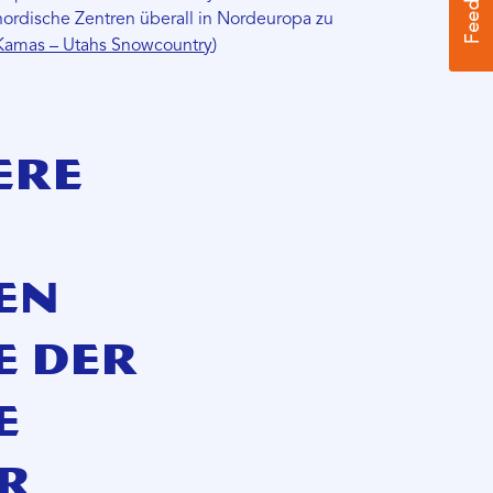
 nordische Zentren überall in Nordeuropa zu
 Kamas – Utahs Snowcountry
)
ere
en
e der
e
r