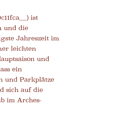
11fca__) ist
n und die
igste Jahreszeit im
ner leichten
Hauptsaison und
ass ein
n und Parkplätze
d sich auf die
ub im Arches-