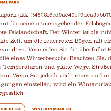
onal Park
alpark (EX_24828f6cd9ae49e79dea3abb79c
annt für seine namensgebenden Felsböge
e Felslandschaft. Der Winter ist die ruh
kte Zeit, um die feuerroten Bögen mit ei
wundern. Vermeiden Sie die überfüllte 
tille eines Winterbesuchs. Beachten Sie, d
e Temperaturen und glatte Wege, Straße
ann. Wenn Sie jedoch vorbereitet sind un
ngungen einstellen, wird ein Winterurla
gesslich.
besucht
Winter in Moab