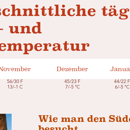
chnittliche täg
- und
temperatur
November
Dezember
Janua
56/30 F
45/23 F
44/22 
13/-1 C
7/-5 °C
6/-5 °C
Wie man den Süd
besucht