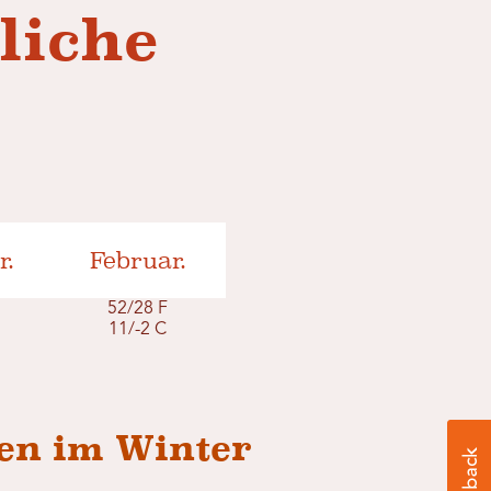
liche
r.
Februar.
F
52/28 F
11/-2 C
en im Winter