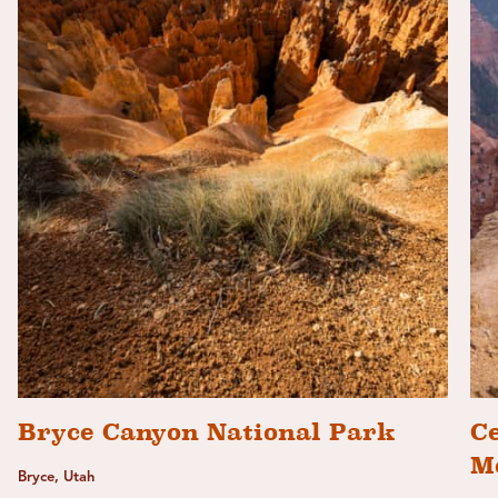
Bryce Canyon National Park
C
M
Bryce, Utah