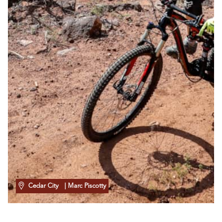
Cedar City
| Marc Piscotty