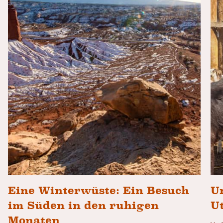
Eine Winterwüste: Ein Besuch
U
im Süden in den ruhigen
U
Monaten