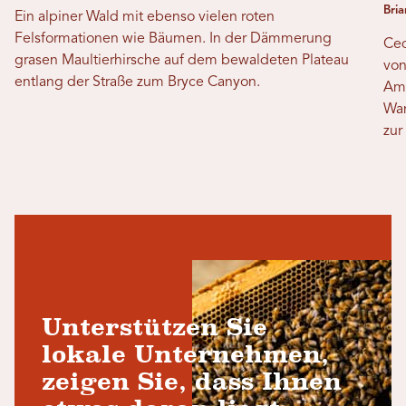
Bri
Ein alpiner Wald mit ebenso vielen roten
Felsformationen wie Bäumen. In der Dämmerung
Ced
grasen Maultierhirsche auf dem bewaldeten Plateau
von
entlang der Straße zum Bryce Canyon.
Amp
Wan
zur
Unterstützen Sie
lokale Unternehmen,
zeigen Sie, dass Ihnen