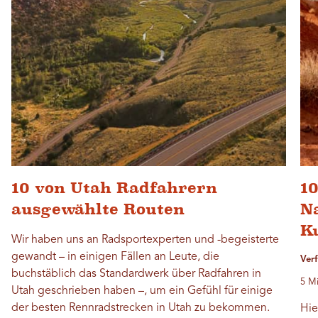
10 von Utah Radfahrern
10
ausgewählte Routen
N
K
Wir haben uns an Radsportexperten und -begeisterte
gewandt – in einigen Fällen an Leute, die
Ver
buchstäblich das Standardwerk über Radfahren in
5 Mi
Utah geschrieben haben –, um ein Gefühl für einige
der besten Rennradstrecken in Utah zu bekommen.
Hie