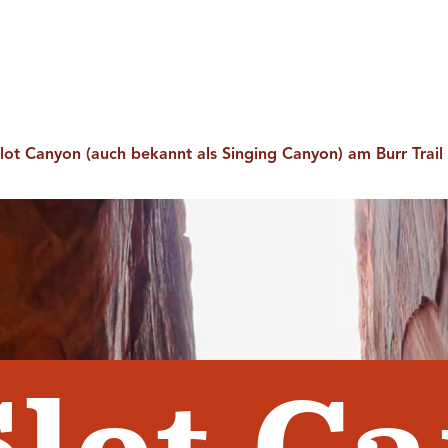
Website-Suche
Toggle Intern
en
Plane deine Reise
Deutsch
lot Canyon (auch bekannt als Singing Canyon) am Burr Trail
Slot C