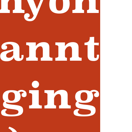
kannt
nging