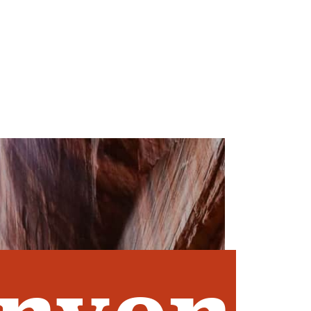
HOLEN SIE SICH DEN
ational
REISEFÜHRER
anyon