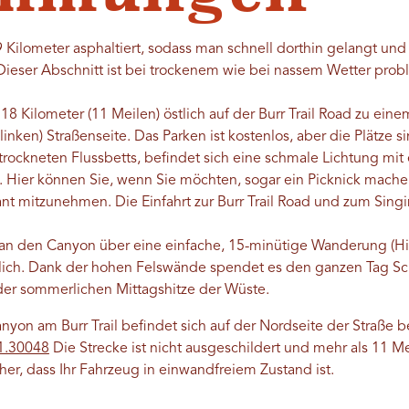
 29 Kilometer asphaltiert, sodass man schnell dorthin gelangt und
Dieser Abschnitt ist bei trockenem wie bei nassem Wetter prob
18 Kilometer (11 Meilen) östlich auf der Burr Trail Road zu ein
(linken) Straßenseite. Das Parken ist kostenlos, aber die Plätze
rockneten Flussbetts, befindet sich eine schmale Lichtung mit
Hier können Sie, wenn Sie möchten, sogar ein Picknick machen.
nt mitzunehmen. Die Einfahrt zur Burr Trail Road und zum Singi
man den Canyon über eine einfache, 15-minütige Wanderung (H
glich. Dank der hohen Felswände spendet es den ganzen Tag Sc
er sommerlichen Mittagshitze der Wüste.
yon am Burr Trail befindet sich auf der Nordseite der Straße 
1.30048
Die Strecke ist nicht ausgeschildert und mehr als 11 M
icher, dass Ihr Fahrzeug in einwandfreiem Zustand ist.