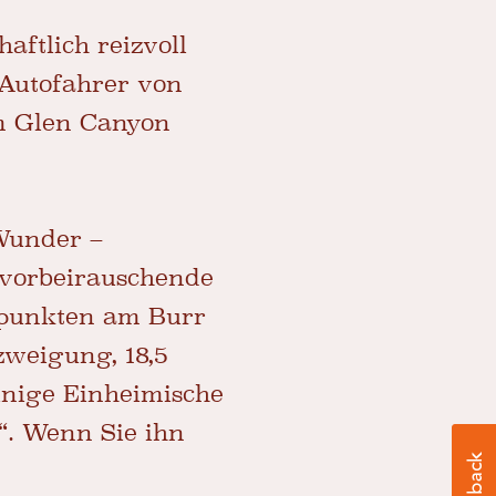
aftlich reizvoll
 Autofahrer von
im Glen Canyon
Wunder –
e vorbeirauschende
epunkten am Burr
zweigung, 18,5
inige Einheimische
“. Wenn Sie ihn