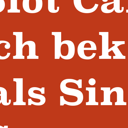
ch be
als Si