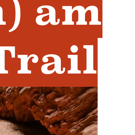
n) am
Trail