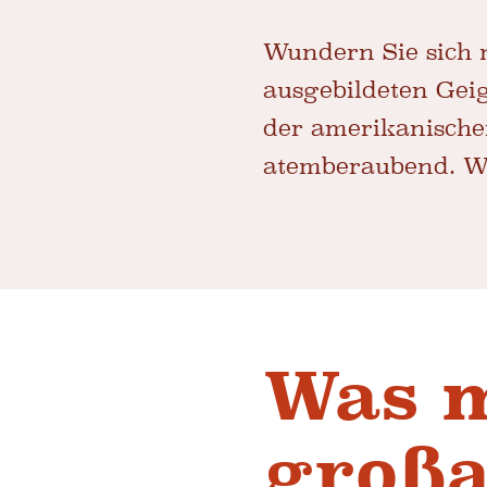
Wundern Sie sich 
ausgebildeten Geig
der amerikanischen
atemberaubend. Wa
Was m
großa