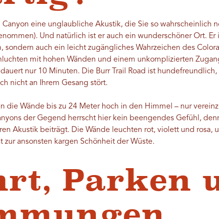
ng Canyon eine unglaubliche Akustik, die Sie so wahrscheinlich
ommen). Und natürlich ist er auch ein wunderschöner Ort. Er ist
, sondern auch ein leicht zugängliches Wahrzeichen des Colorad
lsschluchten mit hohen Wänden und einem unkomplizierten Zuga
dauert nur 10 Minuten. Die Burr Trail Road ist hundefreundlich,
ich nicht an Ihrem Gesang stört.
 die Wände bis zu 24 Meter hoch in den Himmel – nur vereinzel
anyons der Gegend herrscht hier kein beengendes Gefühl, denn e
n Akustik beiträgt. Die Wände leuchten rot, violett und rosa, 
t zur ansonsten kargen Schönheit der Wüste.
rt, Parken 
immungen