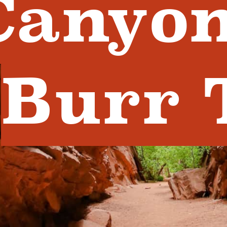
Canyo
Burr 