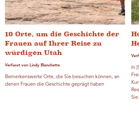
10 Orte, um die Geschichte der
H
Frauen auf Ihrer Reise zu
H
würdigen Utah
Verf
Verfasst von Lindy Blanchette
In 
Fre
Bemerkenswerte Orte, die Sie besuchen können, an
Kun
denen Frauen die Geschichte geprägt haben
Res
Sie