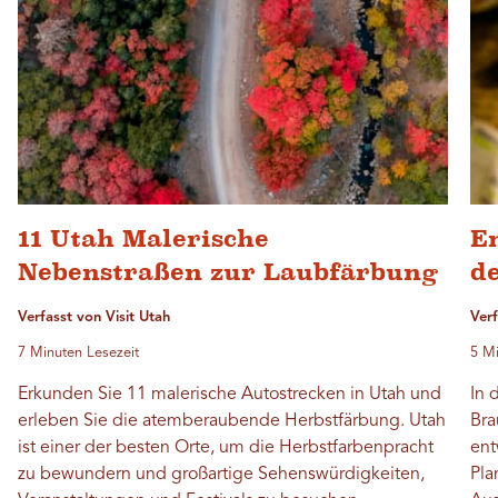
11 Utah Malerische
E
Nebenstraßen zur Laubfärbung
d
Verfasst von Visit Utah
Ver
7 Minuten Lesezeit
5 Mi
Erkunden Sie 11 malerische Autostrecken in Utah und
In 
erleben Sie die atemberaubende Herbstfärbung. Utah
Bra
ist einer der besten Orte, um die Herbstfarbenpracht
ent
zu bewundern und großartige Sehenswürdigkeiten,
Pla