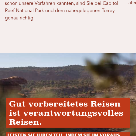
ate
schon unsere Vorfahren kannten, sind Sie bei Capitol
Reef National Park und dem nahegelegenen Torrey
genau richtig.
Gut vorbereitetes Reisen
ist verantwortungsvolles
Reisen.
Leisten Sie Ihren Teil, indem Sie im Voraus