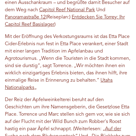
einen Ausschankraum – und begrüßte damit Besucher auf
dem Weg nach
Capitol Reef National Park
Und
Panoramastraße 12
(Reiseplan:)
Entdecken Sie Torrey: Ihr
Capitol Reef Basislager
)
Mit der Eröffnung des Verkostungsraums ist das Etta Place
Cider-Erlebnis nun fest in Etta Place verankert, einer Stadt
mit einer langen Tradition im Apfelanbau und
Agrotourismus. „Wenn die Touristen in die Stadt kommen,
sind sie durstig“, sagt Torrence. „Wir möchten ihnen ein
wirklich einzigartiges Erlebnis bieten, das ihnen hilft, ihre
einmalige Reise in Erinnerung zu behalten.“
Utahs
Nationalparks
„
Der Reiz der Apfelweinkelterei beruht auf den
Geschichten um ihre Namensgeberin, die Gesetzlose Etta
Place. Torrence und Marc stellen sich gern vor, wie sie sich
auf der Flucht mit der Wild Bunch zum Robber's Roost
hastig ein paar Äpfel schnappt. (Weiterlesen:
„Auf der