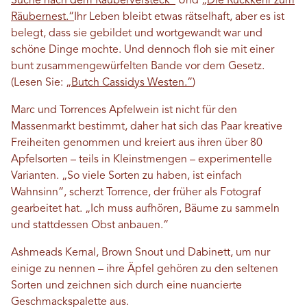
Suche nach dem Räuberversteck“
Und
„Die Rückkehr zum
Räubernest.“
Ihr Leben bleibt etwas rätselhaft, aber es ist
belegt, dass sie gebildet und wortgewandt war und
schöne Dinge mochte. Und dennoch floh sie mit einer
bunt zusammengewürfelten Bande vor dem Gesetz.
(Lesen Sie:
„Butch Cassidys Westen.“
)
Marc und Torrences Apfelwein ist nicht für den
Massenmarkt bestimmt, daher hat sich das Paar kreative
Freiheiten genommen und kreiert aus ihren über 80
Apfelsorten – teils in Kleinstmengen – experimentelle
Varianten. „So viele Sorten zu haben, ist einfach
Wahnsinn“, scherzt Torrence, der früher als Fotograf
gearbeitet hat. „Ich muss aufhören, Bäume zu sammeln
und stattdessen Obst anbauen.“
Ashmeads Kernal, Brown Snout und Dabinett, um nur
einige zu nennen – ihre Äpfel gehören zu den seltenen
Sorten und zeichnen sich durch eine nuancierte
Geschmackspalette aus.