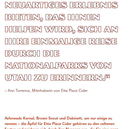
neuartiges Erlebnis
bieten, das ihnen
helfen wird, sich an
ihre einmalige Reise
durch die
Nationalparks von
Utah zu erinnern.“
– Ann Torrence, Mitinhaberin von Etta Place Cider
Ashmeads Kernal, Brown Snout und Dabinett, um nur einige zu
nennen – die Äpfel für Etta Place Cider gehören zu den seltenen