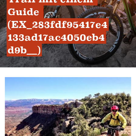
Guide 
(EX_283fdf95417e4
133ad17ac4050eb4
d9b__)