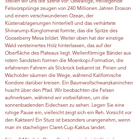
Stellen wir uns die Szene vor: Gewaltige, freiliegende
Felsvorsprünge zeugen von 240 Millionen Jahren Erosion
und einem verschwundenen Ozean, der
Küstenablagerungen hinterließ und das verhärtete
Shinarump-Konglomerat formte, das die Spitze des
Gooseberry Mesa bildet. Weiter oben hat der einstige
Wald versteinertes Holz hinterlassen, das auf der
Oberfläche des Plateaus liegt. Wellenförmige Bänder aus
rotem Sandstein formen die Moenkopi-Formation, die
erfahrenen Fahrern als Slickrock bekannt ist. Pinien und
Wacholder säumen die Wege, während Kalifornische
Kondore darüber kreisen. Ein Baumwollschwanzkaninchen
huscht über den Pfad. Wir beobachten die Felsen
aufmerksam, während wir vorbeifahren, um die
sonnenbadenden Eidechsen zu sehen. Legen Sie eine
ruhige Pause ein, vielleicht zeigt sich ein Reh. Vorsicht vor
den Kakteen! Ein Sturz ist besonders unangenehm, wenn
man im stacheligen Claret-Cup-Kaktus landet.