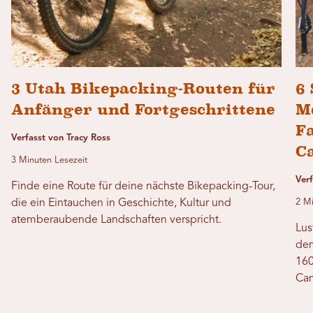
3 Utah Bikepacking-Routen für
6 
Anfänger und Fortgeschrittene
M
F
Verfasst von Tracy Ross
C
3 Minuten Lesezeit
Verf
Finde eine Route für deine nächste Bikepacking-Tour,
die ein Eintauchen in Geschichte, Kultur und
2 Mi
atemberaubende Landschaften verspricht.
Lus
dem
160
Cam