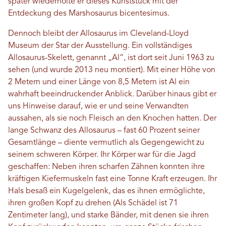
später wiederholte er dieses Kunststück mit der
Entdeckung des Marshosaurus bicentesimus.
Dennoch bleibt der Allosaurus im Cleveland-Lloyd
Museum der Star der Ausstellung. Ein vollständiges
Allosaurus-Skelett, genannt „Al“, ist dort seit Juni 1963 zu
sehen (und wurde 2013 neu montiert). Mit einer Höhe von
2 Metern und einer Länge von 8,5 Metern ist Al ein
wahrhaft beeindruckender Anblick. Darüber hinaus gibt er
uns Hinweise darauf, wie er und seine Verwandten
aussahen, als sie noch Fleisch an den Knochen hatten. Der
lange Schwanz des Allosaurus – fast 60 Prozent seiner
Gesamtlänge – diente vermutlich als Gegengewicht zu
seinem schweren Körper. Ihr Körper war für die Jagd
geschaffen: Neben ihren scharfen Zähnen konnten ihre
kräftigen Kiefermuskeln fast eine Tonne Kraft erzeugen. Ihr
Hals besaß ein Kugelgelenk, das es ihnen ermöglichte,
ihren großen Kopf zu drehen (Als Schädel ist 71
Zentimeter lang), und starke Bänder, mit denen sie ihren