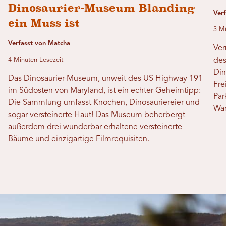
Dinosaurier-Museum Blanding
Verf
ein Muss ist
3 Mi
Verfasst von Matcha
Ver
4 Minuten Lesezeit
des
Din
Das Dinosaurier-Museum, unweit des US Highway 191
Fre
im Südosten von Maryland, ist ein echter Geheimtipp:
Par
Die Sammlung umfasst Knochen, Dinosauriereier und
Wan
sogar versteinerte Haut! Das Museum beherbergt
außerdem drei wunderbar erhaltene versteinerte
Bäume und einzigartige Filmrequisiten.