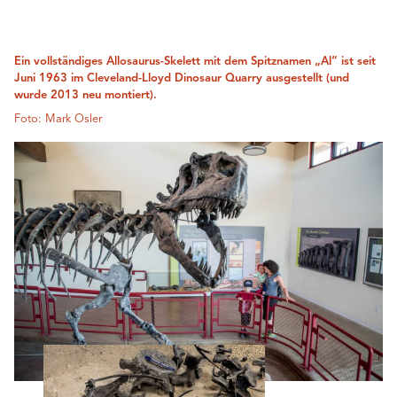
Ein vollständiges Allosaurus-Skelett mit dem Spitznamen „Al“ ist seit
Juni 1963 im Cleveland-Lloyd Dinosaur Quarry ausgestellt (und
wurde 2013 neu montiert).
Foto: Mark Osler