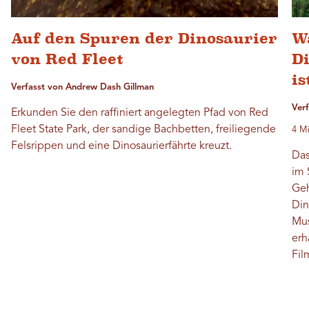
Auf den Spuren der Dinosaurier
W
von Red Fleet
D
is
Verfasst von Andrew Dash Gillman
Ver
Erkunden Sie den raffiniert angelegten Pfad von Red
Fleet State Park, der sandige Bachbetten, freiliegende
4 Mi
Felsrippen und eine Dinosaurierfährte kreuzt.
Das
im 
Geh
Din
Mus
erh
Fil