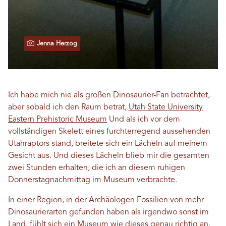
Jenna Herzog
Ich habe mich nie als großen Dinosaurier-Fan betrachtet,
aber sobald ich den Raum betrat,
Utah State University
Eastern Prehistoric Museum
Und als ich vor dem
vollständigen Skelett eines furchterregend aussehenden
Utahraptors stand, breitete sich ein Lächeln auf meinem
Gesicht aus. Und dieses Lächeln blieb mir die gesamten
zwei Stunden erhalten, die ich an diesem ruhigen
Donnerstagnachmittag im Museum verbrachte.
In einer Region, in der Archäologen Fossilien von mehr
Dinosaurierarten gefunden haben als irgendwo sonst im
Land, fühlt sich ein Museum wie dieses genau richtig an.