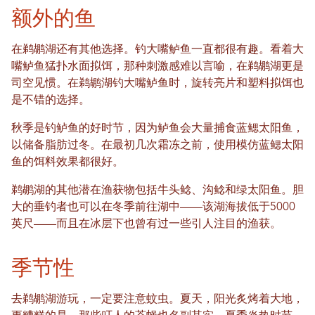
额外的鱼
在鹈鹕湖还有其他选择。钓大嘴鲈鱼一直都很有趣。看着大
嘴鲈鱼猛扑水面拟饵，那种刺激感难以言喻，在鹈鹕湖更是
司空见惯。在鹈鹕湖钓大嘴鲈鱼时，旋转亮片和塑料拟饵也
是不错的选择。
秋季是钓鲈鱼的好时节，因为鲈鱼会大量捕食蓝鳃太阳鱼，
以储备脂肪过冬。在最初几次霜冻之前，使用模仿蓝鳃太阳
鱼的饵料效果都很好。
鹈鹕湖的其他潜在渔获物包括牛头鲶、沟鲶和绿太阳鱼。胆
大的垂钓者也可以在冬季前往湖中——该湖海拔低于5000
英尺——而且在冰层下也曾有过一些引人注目的渔获。
季节性
去鹈鹕湖游玩，一定要注意蚊虫。夏天，阳光炙烤着大地，