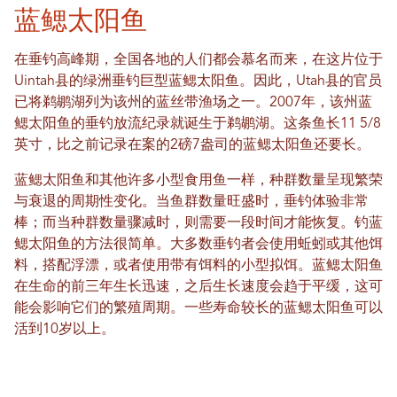
蓝鳃太阳鱼
在垂钓高峰期，全国各地的人们都会慕名而来，在这片位于
Uintah县的绿洲垂钓巨型蓝鳃太阳鱼。因此，Utah县的官员
已将鹈鹕湖列为该州的蓝丝带渔场之一。2007年，该州蓝
鳃太阳鱼的垂钓放流纪录就诞生于鹈鹕湖。这条鱼长11 5/8
英寸，比之前记录在案的2磅7盎司的蓝鳃太阳鱼还要长。
蓝鳃太阳鱼和其他许多小型食用鱼一样，种群数量呈现繁荣
与衰退的周期性变化。当鱼群数量旺盛时，垂钓体验非常
棒；而当种群数量骤减时，则需要一段时间才能恢复。钓蓝
鳃太阳鱼的方法很简单。大多数垂钓者会使用蚯蚓或其他饵
料，搭配浮漂，或者使用带有饵料的小型拟饵。蓝鳃太阳鱼
在生命的前三年生长迅速，之后生长速度会趋于平缓，这可
能会影响它们的繁殖周期。一些寿命较长的蓝鳃太阳鱼可以
活到10岁以上。