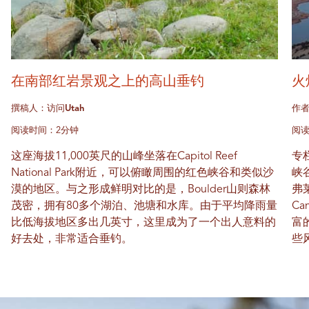
在南部红岩景观之上的高山垂钓
火
撰稿人：访问Utah
作者
阅读时间：2分钟
阅读
这座海拔11,000英尺的山峰坐落在Capitol Reef
专栏
National Park附近，可以俯瞰周围的红色峡谷和类似沙
峡谷
漠的地区。与之形成鲜明对比的是，Boulder山则森林
弗
茂密，拥有80多个湖泊、池塘和水库。由于平均降雨量
C
比低海拔地区多出几英寸，这里成为了一个出人意料的
富
好去处，非常适合垂钓。
些