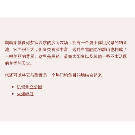
鹈鹕湖就像你梦寐以求的乡间农场，拥有一个属于你祖父母的钓鱼
池。它面积不大，但鱼类资源丰富。远处白雪皑皑的群山也构成了
一幅美丽的背景。这里是黑鲈、蓝鳃太阳鱼以及其他一些不太活跃
的鱼类的天堂。
您还可以将它与附近另一个热门钓鱼目的地结合起来：
饥饿州立公园
火焰峡谷