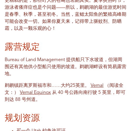
更糟糕的是，那些叮人的苍蝇也名副其实。夏季炎热时节，
游泳者瘙痒症也是个问题——所以，鹈鹕湖的最佳游览时间
是春季、秋季，甚至初冬。当然，蓝鳃太阳鱼的繁殖高峰期
可能会改变一切。如果你夏天来，记得带上驱蚊剂、防晒
霜，以及一颗乐观的心！
露营规定
Bureau of Land Management 提供船只下水坡道，但湖周
围还有其他供小型船只使用的坡道。鹈鹕湖畔设有简易露营
地。
鹈鹕镇距离罗斯福市和……大约25英里。
Vernal
（阅读全
文：）
Vernal Equinox
从 40 号公路向南行驶 5 英里，即可
到达 88 号州道。
规划资源