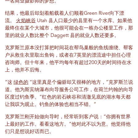
一名商业摄影师的梦想。
结果，他最后却划着船载着人们顺着Green River向下漂
流。
火焰峡谷
Utah 县人口最少的县里有一个水库。如果他
最终住在某个大城市，他很可能会在一栋办公楼里工作，那
里的就业人数比整个 Daggett 县的就业人数还要多。
克罗斯兰原本没打算把时间花在帮鸟巢般的鱼线缠绕、帮客
户从救生衣里取出鱼钩，或者在7英里的漂流途中担任心理
咨询师。但十年来，他平均每年有超过200天的时间待在水
上，他并不后悔。
“这
绿色的
“这里真是个偏僻却又很棒的地方，”克罗斯兰说
道。他为斯宾纳瀑布向导服务公司工作，在荷兰约翰的向导
区度过钓鱼季。“红色的岩石峡谷和清澈见底的湖水每天都
让我叹为观止。钓鱼的体验也相当不错。”
克罗斯兰刚开始做向导时，经常听到客户说：“你拥有世界
上最好的工作。看看这地方。”他对此不以为意。他觉得他
们只是想说好话而已。