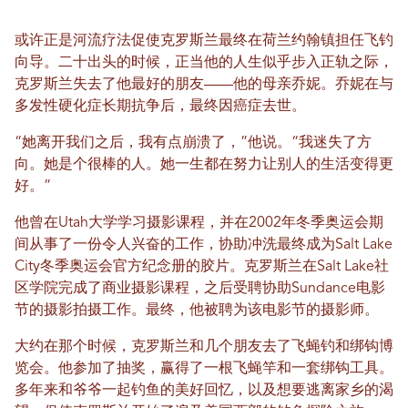
或许正是河流疗法促使克罗斯兰最终在荷兰约翰镇担任飞钓
向导。二十出头的时候，正当他的人生似乎步入正轨之际，
克罗斯兰失去了他最好的朋友——他的母亲乔妮。乔妮在与
多发性硬化症长期抗争后，最终因癌症去世。
“她离开我们之后，我有点崩溃了，”他说。“我迷失了方
向。她是个很棒的人。她一生都在努力让别人的生活变得更
好。”
他曾在Utah大学学习摄影课程，并在2002年冬季奥运会期
间从事了一份令人兴奋的工作，协助冲洗最终成为Salt Lake
City冬季奥运会官方纪念册的胶片。克罗斯兰在Salt Lake社
区学院完成了商业摄影课程，之后受聘协助Sundance电影
节的摄影拍摄工作。最终，他被聘为该电影节的摄影师。
大约在那个时候，克罗斯兰和几个朋友去了飞蝇钓和绑钩博
览会。他参加了抽奖，赢得了一根飞蝇竿和一套绑钩工具。
多年来和爷爷一起钓鱼的美好回忆，以及想要逃离家乡的渴