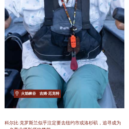
火焰峡谷
吉姆·厄克特
科尔比·克罗斯兰似乎注定要去纽约市或洛杉矶，追寻成为