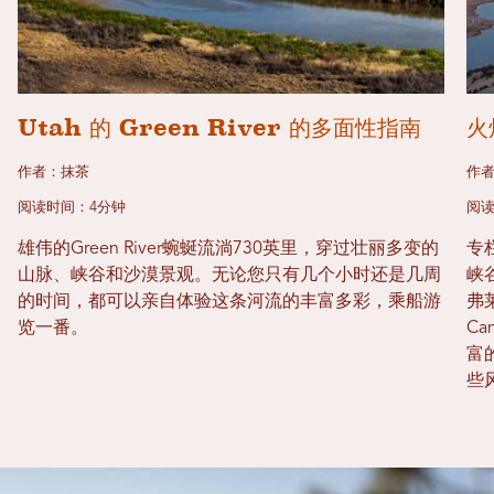
Utah 的 Green River 的多面性指南
火
作者：抹茶
作者
阅读时间：4分钟
阅读
雄伟的Green River蜿蜒流淌730英里，穿过壮丽多变的
专栏
山脉、峡谷和沙漠景观。无论您只有几个小时还是几周
峡谷
的时间，都可以亲自体验这条河流的丰富多彩，乘船游
弗
览一番。
C
富
些