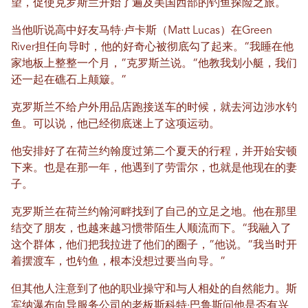
望，促使克罗斯兰开始了遍及美国西部的钓鱼探险之旅。
当他听说高中好友马特·卢卡斯（Matt Lucas）在Green
River担任向导时，他的好奇心被彻底勾了起来。“我睡在他
家地板上整整一个月，”克罗斯兰说。“他教我划小艇，我们
还一起在礁石上颠簸。”
克罗斯兰不给户外用品店跑接送车的时候，就去河边涉水钓
鱼。可以说，他已经彻底迷上了这项运动。
他安排好了在荷兰约翰度过第二个夏天的行程，并开始安顿
下来。也是在那一年，他遇到了劳雷尔，也就是他现在的妻
子。
克罗斯兰在荷兰约翰河畔找到了自己的立足之地。他在那里
结交了朋友，也越来越习惯带陌生人顺流而下。“我融入了
这个群体，他们把我拉进了他们的圈子，”他说。“我当时开
着摆渡车，也钓鱼，根本没想过要当向导。”
但其他人注意到了他的职业操守和与人相处的自然能力。斯
宾纳瀑布向导服务公司的老板斯科特·巴鲁斯问他是否有兴