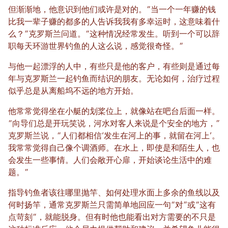
但渐渐地，他意识到他们或许是对的。“当一个一年赚的钱
比我一辈子赚的都多的人告诉我我有多幸运时，这意味着什
么？”克罗斯兰问道。“这种情况经常发生。听到一个可以辞
职每天环游世界钓鱼的人这么说，感觉很奇怪。”
与他一起漂浮的人中，有些只是他的客户，有些则是通过每
年与克罗斯兰一起钓鱼而结识的朋友。无论如何，治疗过程
似乎总是从离船坞不远的地方开始。
他常常觉得坐在小艇的划桨位上，就像站在吧台后面一样。
“向导们总是开玩笑说，河水对客人来说是个安全的地方，”
克罗斯兰说，“人们都相信‘发生在河上的事，就留在河上’。
我常常觉得自己像个调酒师。在水上，即使是和陌生人，也
会发生一些事情。人们会敞开心扉，开始谈论生活中的难
题。”
指导钓鱼者该往哪里抛竿、如何处理水面上多余的鱼线以及
何时扬竿，通常克罗斯兰只需简单地回应一句“对”或“这有
点苛刻”，就能脱身。但有时他也能看出对方需要的不只是