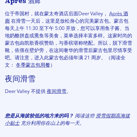
Après 酒廊
位于帝国村，就在蒙太奇酒店后面Deer Valley，
Après 酒
廊
在滑雪一天后，这里是放松身心的完美蒙古包。蒙古包
每天上午 11:30 至下午 5:00 开放，您可以享用鱼子酱、当
地奶酪拼盘或熏鱼等美食，菜单选择丰富多样。这家时尚的
蒙古包由凯歌香槟赞助，与香槟堪称绝配。所以，脱下滑雪
靴，依偎在壁炉旁，在这间奢华的滑雪后蒙古包里尽情享受
吧。请注意，进入此蒙古包必须年满 21 周岁。（阅读全
文：
冬季蒙古包用餐
）
夜间滑雪
Deer Valley 不提供
夜间滑雪
。
您是从海拔较低的地方来的吗？
阅读这些
滑雪假期高海拔
小贴士
充分利用你在山上的每一天。