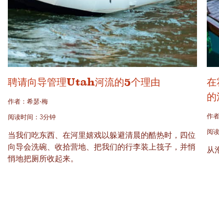
聘请向导管理Utah河流的5个理由
在
的
作者：希瑟·梅
作
阅读时间：3分钟
阅读
当我们吃东西、在河里嬉戏以躲避清晨的酷热时，四位
向导会洗碗、收拾营地、把我们的行李装上筏子，并悄
从
悄地把厕所收起来。