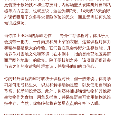
更侧重于原始技术和生存技能，内容涵盖从设陷阱到自制武
器等方方面面。也就是说，这些为期7天、14天或28天的野
外课程吸引了众多寻求冒险体验的民众，而且无需任何先验
知识或经验。
当你踏上BOSS的巅峰之作——野外生存课程时，你几乎只
会携带一把刀、一件雨披和身上穿的衣服。这些课程对体力
和精神都是极大的考验。它们旨在教会你野外生存技能，并
培养你对当地文化和环境（在本例中，指的是南部地区美丽
而严酷的地形）的欣赏。除了硬技能之外，该项目还促进参
与者之间的友谊和社群意识，并增强他们的自信心。
你的野外课程内容将取决于课程时长，但一般来说，你将学
习如何用弓钻生火、识别和解读动物足迹，以及使用自制的
弓箭、长矛和投矛器。此外，你还将捕捉啮齿动物和其他野
生动物作为食物，用鱼叉捕鱼，并采集野生可食用植物以维
持生存。当然，你每晚都将在繁星点点的夜空下入眠。