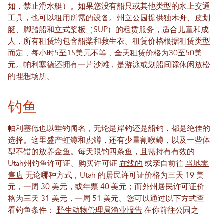
如，禁止滑水艇）。如果您没有船只或其他类型的水上交通
工具，也可以租用所需的设备。州立公园提供独木舟、皮划
艇、脚踏船和立式桨板（SUP）的租赁服务，适合儿童和成
人，所有租赁均包含船桨和救生衣。租赁价格根据租赁类型
而定，每小时5至15美元不等，全天租赁价格为30至50美
元。帕利塞德还拥有一片沙滩，是游泳或划船间隙休闲放松
的理想场所。
钓鱼
帕利塞德也以垂钓闻名，无论是岸钓还是船钓，都是绝佳的
选择。这里盛产虹鳟和虎鳟，还有少量割喉鳟，以及一些体
型不错的放养金鱼。每天限钓四条鱼，且需持有有效的
Utah州钓鱼许可证。购买许可证
在线的
或亲自前往
当地零
售店
无论哪种方式，Utah 的居民许可证价格为三天 19 美
元，一周 30 美元，或年票 40 美元；而外州居民许可证价
格为三天 31 美元，一周 51 美元。您可以通过以下方式查
看钓鱼条件：
野生动物管理局渔业报告
在你前往公园之