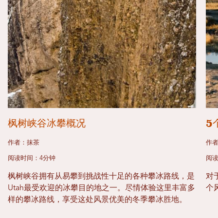
枫树峡谷冰攀概况
5
作者：抹茶
作
阅读时间：4分钟
阅读
枫树峡谷拥有从易攀到挑战性十足的各种攀冰路线，是
对
Utah最受欢迎的冰攀目的地之一。尽情体验这里丰富多
个
样的攀冰路线，享受这处风景优美的冬季攀冰胜地。