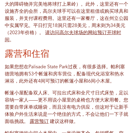
大的障碍物并完美地将球打上果岭）。此外，这里还有一个
设施齐全的会所，高尔夫球手可以在这里租借或购买球具和
服装，并支付课程费用。这里还有一家餐厅，这在州立公园
中实属罕见。平日打完18洞只需28美元，周末则为34美元
（2023年价格）。
请访问高尔夫球场的网站预订开球时
间
。
露营和住宿
如果您想在Palisade State Park过夜，有很多选择。帕利塞
德营地拥有53个帐篷和房车营位，配备现代化浴室和热水
淋浴，此外还有4间可预订的帐篷小屋和6间小木屋。
帐篷小屋配备双人床、可拉出式床和全尺寸日式床垫，足以
容纳一家人——更不用说小屋里的桌椅也方便大家用餐。您
需要自带床单或睡袋，而且没有电力供应，但这对于让新手
体验户外生活来说是一个绝佳的方式，不会让他们一下子就
面临挑战。
露营预订
建议这样做。