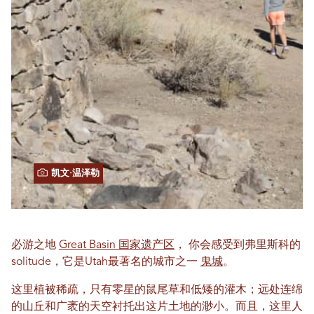
凯文·温泽勒
必游之地
Great Basin 国家遗产区
，
你会感受到弗里斯科的
solitude，它是Utah最著名的城市之一
鬼城
。
这里植被稀疏，只有零星的鼠尾草和低矮的灌木；远处连绵
的山丘和广袤的天空衬托出这片土地的渺小。而且，这里人