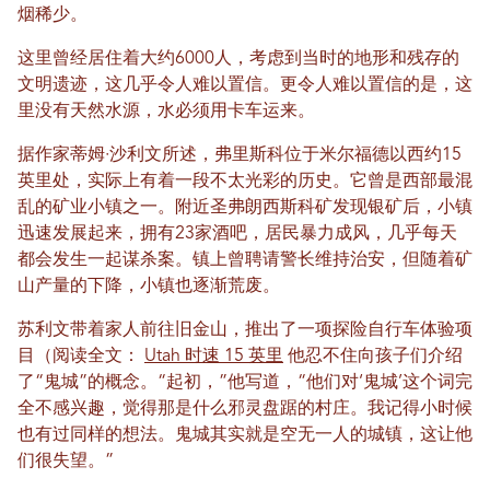
烟稀少。
这里曾经居住着大约6000人，考虑到当时的地形和残存的
文明遗迹，这几乎令人难以置信。更令人难以置信的是，这
里没有天然水源，水必须用卡车运来。
据作家蒂姆·沙利文所述，弗里斯科位于米尔福德以西约15
英里处，实际上有着一段不太光彩的历史。它曾是西部最混
乱的矿业小镇之一。附近圣弗朗西斯科矿发现银矿后，小镇
迅速发展起来，拥有23家酒吧，居民暴力成风，几乎每天
都会发生一起谋杀案。镇上曾聘请警长维持治安，但随着矿
山产量的下降，小镇也逐渐荒废。
苏利文带着家人前往旧金山，推出了一项探险自行车体验项
目（阅读全文：
Utah 时速 15 英里
他忍不住向孩子们介绍
了“鬼城”的概念。“起初，”他写道，“他们对‘鬼城’这个词完
全不感兴趣，觉得那是什么邪灵盘踞的村庄。我记得小时候
也有过同样的想法。鬼城其实就是空无一人的城镇，这让他
们很失望。”