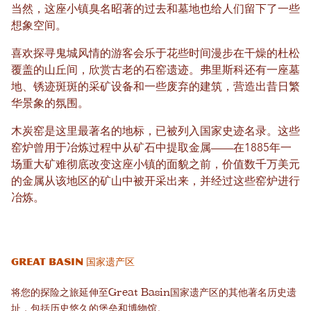
当然，这座小镇臭名昭著的过去和墓地也给人们留下了一些
想象空间。
喜欢探寻鬼城风情的游客会乐于花些时间漫步在干燥的杜松
覆盖的山丘间，欣赏古老的石窑遗迹。弗里斯科还有一座墓
地、锈迹斑斑的采矿设备和一些废弃的建筑，营造出昔日繁
华景象的氛围。
木炭窑是这里最著名的地标，已被列入国家史迹名录。这些
窑炉曾用于冶炼过程中从矿石中提取金属——在1885年一
场重大矿难彻底改变这座小镇的面貌之前，价值数千万美元
的金属从该地区的矿山中被开采出来，并经过这些窑炉进行
冶炼。
Great Basin 国家遗产区
将您的探险之旅延伸至Great Basin国家遗产区的其他著名历史遗
址，包括历史悠久的堡垒和博物馆。