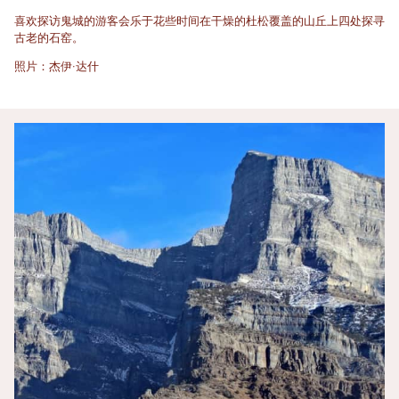
喜欢探访鬼城的游客会乐于花些时间在干燥的杜松覆盖的山丘上四处探寻
古老的石窑。
照片：杰伊·达什