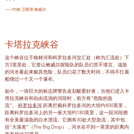
——约翰·卫斯理·鲍威尔
卡塔拉克峡谷
这个峡谷位于格林河和科罗拉多河交汇处（称为汇流处）下
方3英里处，它曾让鲍威尔探险队的队员们苦不堪言。湍急
的河水看起来极其危险，队员们花了数天时间，不得不扛着
船绕过一个又一个瀑布。
如今，一块巨大的标志牌警告皮划艇爱好者，当他们进入卡
塔拉克峡谷和自由流淌的河段时，前方有“危险的急
流”。
科罗拉多河
距离拦截科罗拉多河的大坝约400英里，
距离科罗拉多河上的另一座大坝约180英里，这一段河段拥
有全美最湍急的白水漂流。它拥有30处大型急流，其中包
括“大落差”（The Big Drop），河水在不到一英里的距离内