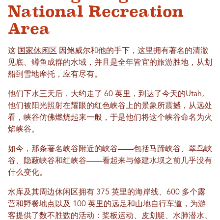
National Recreation
Area
这
国家休闲区
因鲍威尔和他的手下，这里拥有著名的清澈
见底、鳟鱼成群的水域，并且是全年皆宜的旅游胜地，从划
船到雪地摩托，应有尽有。
他们下水三天后，大约走了 60 英里，到达了今天的Utah。
他们被阳光照射在耀眼的红色峡谷上的景象所震撼，从远处
看，峡谷仿佛燃烧起来一般，于是他们将这个峡谷命名为火
焰峡谷。
如今，那条著名峡谷附近的峡谷——包括马蹄峡谷、翠鸟峡
谷、隐蔽峡谷和红峡谷——看起来与修建水坝之前几乎没有
什么变化。
水库及其周边休闲区拥有 375 英里的海岸线、600 多个露
营和野餐地点以及 100 英里的远足和山地自行车道，为游
客提供了数不胜数的活动：桨板运动、皮划艇、水肺潜水、