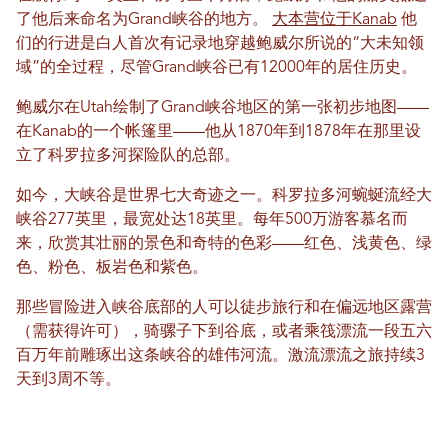
了他后来命名为Grand峡谷的地方。
大本营位于Kanab
他
们的行进是白人首次有记录地穿越鲍威尔所说的“大未知领
域”的全过程，尽管Grand峡谷已有12000年的居住历史。
鲍威尔在Utah绘制了Grand峡谷地区的第一张初步地图——
在Kanab的一个帐篷里——他从1870年到1878年在那里设
立了科罗拉多河探险队的总部。
如今，大峡谷是世界七大奇迹之一。科罗拉多河蜿蜒流经大
峡谷277英里，最宽处达18英里。每年500万游客慕名而
来，欣赏其壮丽的景色和奇特的色彩——红色、浅黄色、绿
色、粉色、板岩色和紫色。
那些冒险进入峡谷底部的人可以徒步旅行和在偏远地区露营
（需获得许可），骑骡子下到谷底，或者乘筏漂流一段五六
百万年前雕琢出这条峡谷的雄伟河流。激流漂流之旅持续3
天到3周不等。