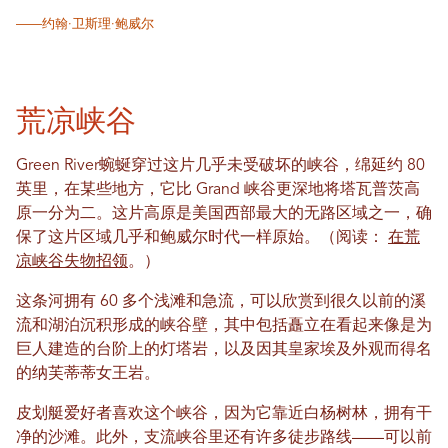
——约翰·卫斯理·鲍威尔
荒凉峡谷
Green River蜿蜒穿过这片几乎未受破坏的峡谷，绵延约 80
英里，在某些地方，它比 Grand 峡谷更深地将塔瓦普茨高
原一分为二。这片高原是美国西部最大的无路区域之一，确
保了这片区域几乎和鲍威尔时代一样原始。（阅读：
在荒
凉峡谷失物招领
。）
这条河拥有 60 多个浅滩和急流，可以欣赏到很久以前的溪
流和湖泊沉积形成的峡谷壁，其中包括矗立在看起来像是为
巨人建造的台阶上的灯塔岩，以及因其皇家埃及外观而得名
的纳芙蒂蒂女王岩。
皮划艇爱好者喜欢这个峡谷，因为它靠近白杨树林，拥有干
净的沙滩。此外，支流峡谷里还有许多徒步路线——可以前