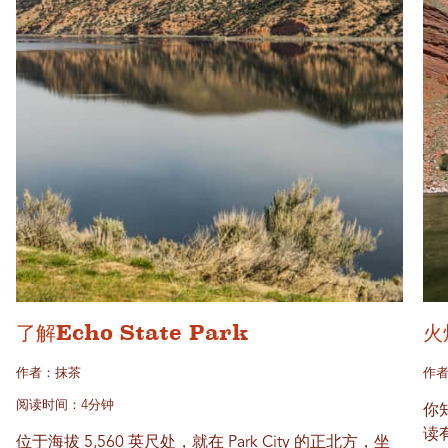
了解Echo State Park
火
作者：抹茶
作
阅读时间：4分钟
你
读
位于海拔 5,560 英尺处，就在 Park City 的正北方，坐