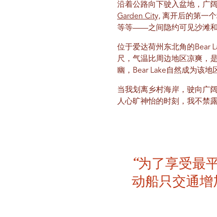
沿着公路向下驶入盆地，广阔
Garden City,
离开后的第一
等等——之间隐约可见沙滩
位于爱达荷州东北角的Bear 
尺，气温比周边地区凉爽，是
幽，Bear Lake自然成为
当我划离乡村海岸，驶向广
人心旷神怡的时刻，我不禁露出
“为了享受最
动船只交通增