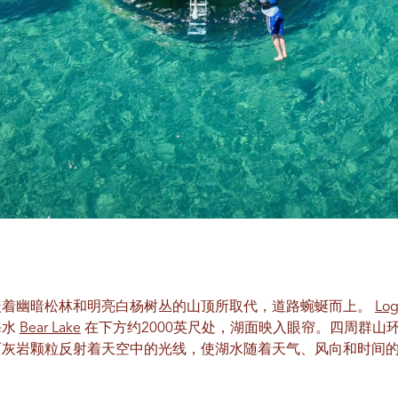
盖着幽暗松林和明亮白杨树丛的山顶所取代，道路蜿蜒而上。
Log
海水
Bear Lake
在下方约2000英尺处，湖面映入眼帘。四周群山
石灰岩颗粒反射着天空中的光线，使湖水随着天气、风向和时间