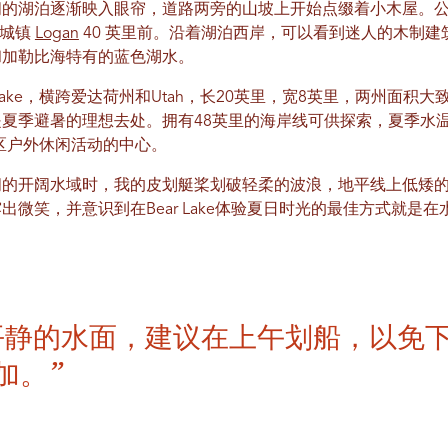
的湖泊逐渐映入眼帘，道路两旁的山坡上开始点缀着小木屋。公
个城镇
Logan
40 英里前。沿着湖泊西岸，可以看到迷人的木制
和加勒比海特有的蓝色湖水。
Lake，横跨爱达荷州和Utah，长20英里，宽8英里，两州面积大
夏季避暑的理想去处。拥有48英里的海岸线可供探索，夏季水
该地区户外休闲活动的中心。
阔的开阔水域时，我的皮划艇桨划破轻柔的波浪，地平线上低矮
微笑，并意识到在Bear Lake体验夏日时光的最佳方式就是在
平静的水面，建议在上午划船，以免
加。”