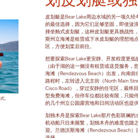
皮划艇是Bear Lake周边水域的另一项
的最佳选择，因为它们足够坚固，即使波
择坐舱式皮划艇，这种皮划艇更具挑战性，速度
斯州立海滩是租赁或下水皮划艇的理想地
区，方便划桨后前往。
想要探索Bear Lake更安静、开发程度
（由于湖的这一侧没有租赁或送货服务，
海滩（Rendezvous Beach）出发，向
路程时，左转进入北主街（North Main S
Cisco Road），穿过安静的住宅区，最终
型免费海滩，但停车位都比较有限，只能
方式。
的几个州立公园露营地和日间活动区也提
划独木舟是探索Bear Lake那片色彩斑
机动船只往来频繁，划独木舟的难度也随
迎。兰德沃斯海滩（Rendezvous Be