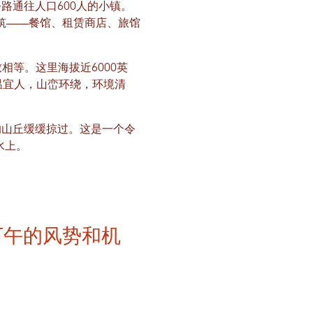
路通往人口600人的小镇。
建筑——餐馆、租赁商店、旅馆
致相等。这里海拔近6000英
温宜人，山峦环绕，环境清
的山丘缓缓掠过。这是一个令
水上。
下午的风势和机