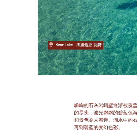
Bear Lake
杰里迈亚·瓦特
嶙峋的石灰岩峭壁逐渐被覆
的尽头，波光粼粼的碧蓝色
和景色令人着迷。湖水中的
再到碧蓝的变幻色彩。