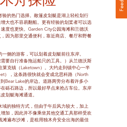
久经考验的热门选择。敞篷皮划艇是湖上轻松划行
浪增大也不容易翻船。更有经验的划桨者可以选
也更快。Garden City公园海滩和兰德沃
点，因为那里交通便利，靠近商店、餐厅和野餐
更低的一侧的游客，可以划着皮划艇前往东岸。
您需要自行准备拖运船只的工具。）从兰德沃斯
南前往莱克镇（Laketown）。大约走到镇中心一半
treet），这条路很快就会变成北思科路（North
回到Bear Lake的岸边。道路两旁分布着许多小
停在砾石路边，所以最好早点来抢占车位。东岸
供皮划艇海滩通道。
斓的水域的独特方式，但由于午后风力较大，加上
之增加，因此并不像乘坐其他交通工具那样受欢
ach）浅滩遍布沙滩，是租用独木舟安全出海的最佳