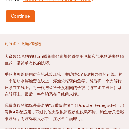
钓到鱼：飞蝇和泡泡
大多数非飞钓的Utah鳟鱼垂钓者都知道使用飞蝇和气泡钓法来钓鳟
鱼的非常简单有效的技巧。
垂钓者可以使用纺车轮或旋压轮，并缠绕4至8磅拉力值的钓线。将
一个透明水浮漂套在线上，浮漂尖端朝向鱼竿。然后将一个大号转
环系在主线上。将一根与鱼竿长度相同的子线（通常比主线细）系
在转环上。最后，将鱼钩系在子线的末端。
我最喜欢的拟饵是著名的“双重叛逆者”（Double Renegade），1
号到4号都适用，不过其他大型拟饵应该也效果不错。钓鱼者只需戳
破浮标，将浮标放入水中，注水至半满即可。