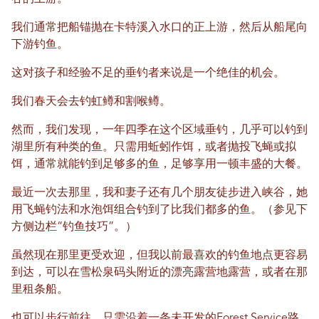
我们通常把船锚抛在卡特溪入水口的正上游，然后从船尾向
下游钓鱼。
这对孩子和经验不足的垂钓者来说是一个绝佳的机会。
我们春天会去钓虹鳟和割喉鳟。
然而，我们发现，一年四季在这个区域垂钓，几乎可以钓到
湖里所有种类的鱼。只需用蚯蚓作饵，或者抛投飞蝇或拟
饵，通常就能钓到足够多的鱼，足够享用一顿丰盛的大餐。
最近一次去那里，我和妻子还有几个朋友徒步进入峡谷，她
用飞蝇钓法和水泡饵组合钓到了比我们都多的鱼。（参见下
方侧边栏“钓鱼技巧”。）
虽然现在那里更受欢迎，但我以前最喜欢的钓鱼地点更容易
到达，可以在雪松泉码头附近的漂亮露营地露营，或者在那
里租条船。
也可以步行前往，只需沿着一条未开发的Forest Service路