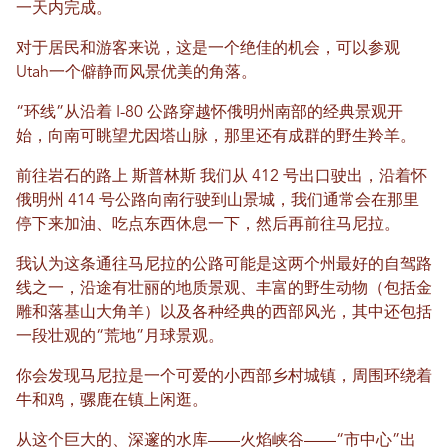
一天内完成。
对于居民和游客来说，这是一个绝佳的机会，可以参观
Utah一个僻静而风景优美的角落。
“环线”从沿着 I-80 公路穿越怀俄明州南部的经典景观开
始，向南可眺望尤因塔山脉，那里还有成群的野生羚羊。
前往岩石的路上
斯普林斯
我们从 412 号出口驶出，沿着怀
俄明州 414 号公路向南行驶到山景城，我们通常会在那里
停下来加油、吃点东西休息一下，然后再前往马尼拉。
我认为这条通往马尼拉的公路可能是这两个州最好的自驾路
线之一，沿途有壮丽的地质景观、丰富的野生动物（包括金
雕和落基山大角羊）以及各种经典的西部风光，其中还包括
一段壮观的“荒地”月球景观。
你会发现马尼拉是一个可爱的小西部乡村城镇，周围环绕着
牛和鸡，骡鹿在镇上闲逛。
从这个巨大的、深邃的水库——火焰峡谷——“市中心”出