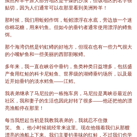
虽然羚羊平原大部分地区是干燥的沙漠，但该地区的名字很
贴切，因为人们通常可以在那里看到美洲羚羊！
那时候，我们用蚯蚓作饵，蚯蚓漂浮在水底，旁边放一个迷
你棉花糖，用来钓鱼。但如今的垂钓者通常使用漂浮的鳟鱼
饵。
那个海湾仍然是钓虹鳟的好地方，但现在也有一些力气很大
的小嘴鲈鱼和一些美丽的西部割喉鳟。
多年来，我一直在峡谷中垂钓，鱼类种类日益增多，包括盛
产食用红鲑的科卡尼鲑鱼、世界级的湖鳟垂钓场所，以及最
近开始垂钓的淡水鳕鱼——江鳕。
我表弟继承了马尼拉的一栋拖车房，马尼拉是离峡谷最近的
社区，我和妻子的生活也因此好转了很多——他还把他的漂
亮渔船停在那里！
每当我想起当初是我教我表弟的，我就忍不住微
笑。
鱼，
他小时候就经常来这里。现在他领着我们从那艘
漂亮的渔船上下来。我们主要钓美味的红鲑，不过我们也学