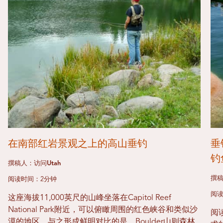
在南部红岩景观之上的高山垂钓
垂
钓
撰稿人：访问Utah
撰稿
阅读时间：2分钟
阅读
这座海拔11,000英尺的山峰坐落在Capitol Reef
National Park附近，可以俯瞰周围的红色峡谷和类似沙
阅
漠的地区。与之形成鲜明对比的是，Boulder山则森林