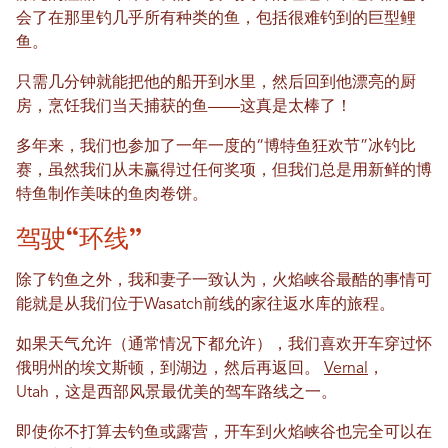
会了在那里钓几乎所有种类的鱼，包括很难钓到的巨型鲤
鱼。
只需几分钟就能把他的船开到水里，然后回到他漂亮的厨
房，烹饪我们当天捕获的鱼——这真是太棒了！
多年来，我们也参加了一年一度的“博特鱼狂欢节”冰钓比
赛，虽然我们从未赢得过任何奖项，但我们总是用新鲜的博
特鱼制作美味的鱼肉卷饼。
驾驶“环线”
除了钓鱼之外，我和妻子一致认为，火焰峡谷最酷的事情可
能就是从我们位于Wasatch前线的家往返水库的旅程。
如果天气允许（通常情况下都允许），我们喜欢开车穿过怀
俄明州的埃文斯顿，到湖边，然后再返回。
Vernal
，
Utah，这是西部风景最优美的驾车路线之一。
即使你不打算去钓鱼或露营，开车到火焰峡谷也完全可以在