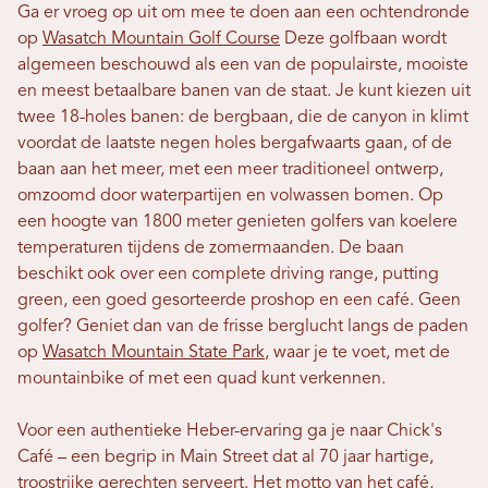
Ga er vroeg op uit om mee te doen aan een ochtendronde
op
Wasatch Mountain Golf Course
Deze golfbaan wordt
algemeen beschouwd als een van de populairste, mooiste
en meest betaalbare banen van de staat. Je kunt kiezen uit
twee 18-holes banen: de bergbaan, die de canyon in klimt
voordat de laatste negen holes bergafwaarts gaan, of de
baan aan het meer, met een meer traditioneel ontwerp,
omzoomd door waterpartijen en volwassen bomen. Op
een hoogte van 1800 meter genieten golfers van koelere
temperaturen tijdens de zomermaanden. De baan
beschikt ook over een complete driving range, putting
green, een goed gesorteerde proshop en een café. Geen
golfer? Geniet dan van de frisse berglucht langs de paden
op
Wasatch Mountain State Park
, waar je te voet, met de
mountainbike of met een quad kunt verkennen.
Voor een authentieke Heber-ervaring ga je naar Chick's
Café – een begrip in Main Street dat al 70 jaar hartige,
troostrijke gerechten serveert. Het motto van het café,