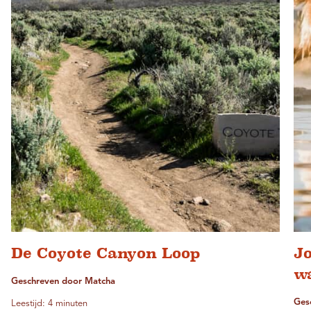
De Coyote Canyon Loop
Jo
w
Geschreven door Matcha
Ges
Leestijd: 4 minuten