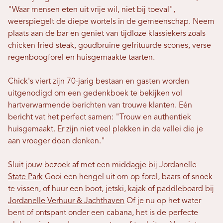
"Waar mensen eten uit vrije wil, niet bij toeval",
weerspiegelt de diepe wortels in de gemeenschap. Neem
plaats aan de bar en geniet van tijdloze klassiekers zoals
chicken fried steak, goudbruine gefrituurde scones, verse
regenboogforel en huisgemaakte taarten.
Chick's viert zijn 70-jarig bestaan ​​en gasten worden
uitgenodigd om een ​​gedenkboek te bekijken vol
hartverwarmende berichten van trouwe klanten. Eén
bericht vat het perfect samen: "Trouw en authentiek
huisgemaakt. Er zijn niet veel plekken in de vallei die je
aan vroeger doen denken."
Sluit jouw bezoek af met een middagje bij
Jordanelle
State Park
Gooi een hengel uit om op forel, baars of snoek
te vissen, of huur een boot, jetski, kajak of paddleboard bij
Jordanelle Verhuur & Jachthaven
Of je nu op het water
bent of ontspant onder een cabana, het is de perfecte