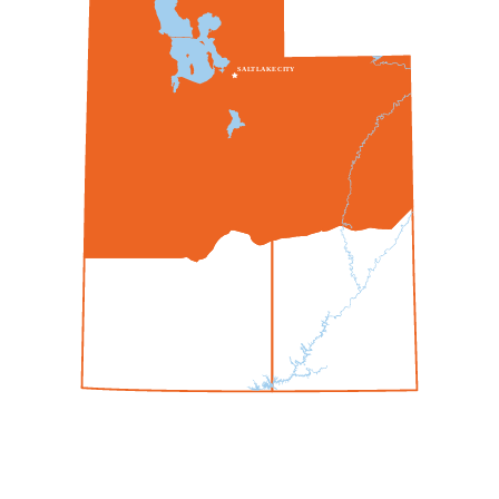
S
A
L
T
L
A
K
E
C
I
T
Y