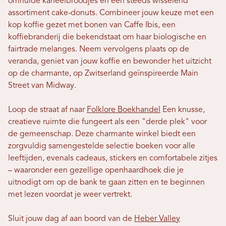
omhulde kaneelbroodjes en een steeds wisselend
assortiment cake-donuts. Combineer jouw keuze met een
kop koffie gezet met bonen van Caffe Ibis, een
koffiebranderij die bekendstaat om haar biologische en
fairtrade melanges. Neem vervolgens plaats op de
veranda, geniet van jouw koffie en bewonder het uitzicht
op de charmante, op Zwitserland geïnspireerde Main
Street van Midway.
Loop de straat af naar
Folklore Boekhandel
Een knusse,
creatieve ruimte die fungeert als een "derde plek" voor
de gemeenschap. Deze charmante winkel biedt een
zorgvuldig samengestelde selectie boeken voor alle
leeftijden, evenals cadeaus, stickers en comfortabele zitjes
– waaronder een gezellige openhaardhoek die je
uitnodigt om op de bank te gaan zitten en te beginnen
met lezen voordat je weer vertrekt.
Sluit jouw dag af aan boord van de
Heber Valley