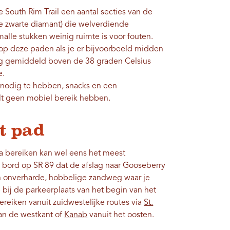
e South Rim Trail een aantal secties van de
e zwarte diamant) die welverdiende
malle stukken weinig ruimte is voor fouten.
 op deze paden als je er bijvoorbeeld midden
ag gemiddeld boven de 38 graden Celsius
e.
nodig te hebben, snacks en een
ult geen mobiel bereik hebben.
t pad
a bereiken kan wel eens het meest
een bord op SR 89 dat de afslag naar Gooseberry
n onverharde, hobbelige zandweg waar je
 bij de parkeerplaats van het begin van het
reiken vanuit zuidwestelijke routes via
St.
n de westkant of
Kanab
vanuit het oosten.