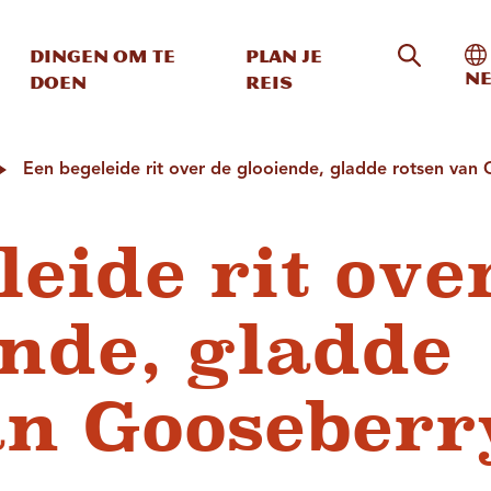
Zoeken o
In
Dingen om te
Plan je
Ne
doen
reis
Een begeleide rit over de glooiende, gladde rotsen van
eide rit ove
ende, gladde
an Gooseberr