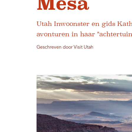
Mesa
Utah Inwoonster en gids Kat
avonturen in haar "achtertuin
Geschreven door Visit Utah