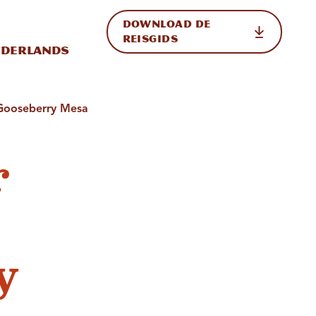
DOWNLOAD DE
p de site
ternationale weergave in-/uitschakelen
REISGIDS
derlands
 Gooseberry Mesa
r
y