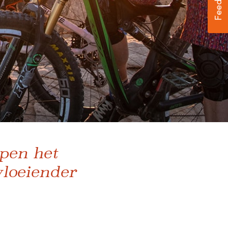
pen het
vloeiender