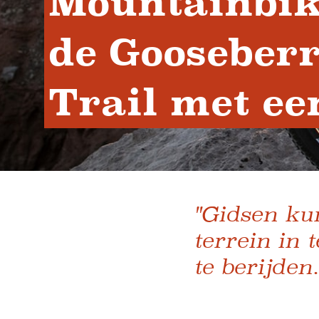
Mountainbik
de Gooseberr
Trail met ee
"Gidsen ku
terrein in 
te berijden.