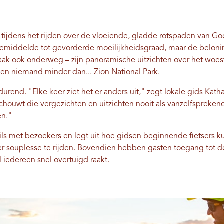
t tijdens het rijden over de vloeiende, gladde rotspaden van 
gemiddelde tot gevorderde moeilijkheidsgraad, maar de beloni
aak ook onderweg – zijn panoramische uitzichten over het woest
den niemand minder dan...
Zion National Park
.
tdurend. "Elke keer ziet het er anders uit," zegt lokale gids Kat
houwt die vergezichten en uitzichten nooit als vanzelfsprekend
en."
ils met bezoekers en legt uit hoe gidsen beginnende fietsers ku
eer souplesse te rijden. Bovendien hebben gasten toegang tot 
 iedereen snel overtuigd raakt.