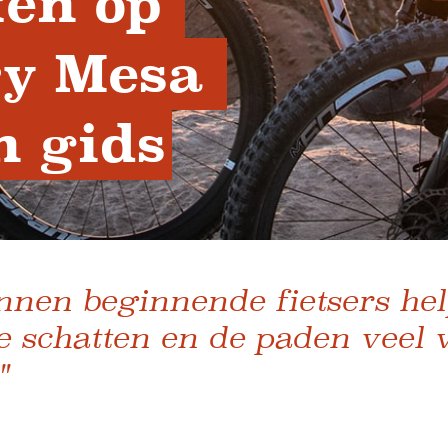
en op 
y Mesa 
n gids
nnen beginnende fietsers hel
te schatten en de paden veel 
"