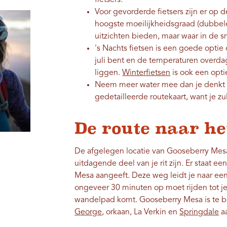
fietsers.
Voor gevorderde fietsers zijn er op d
hoogste moeilijkheidsgraad (dubbel
uitzichten bieden, maar waar in de s
's Nachts fietsen is een goede optie
juli bent en de temperaturen overd
liggen.
Winterfietsen
is ook een opti
Neem meer water mee dan je denkt 
gedetailleerde routekaart, want je z
De route naar he
De afgelegen locatie van Gooseberry Mes
uitdagende deel van je rit zijn. Er staat 
Mesa aangeeft. Deze weg leidt je naar ee
ongeveer 30 minuten op moet rijden tot je
wandelpad komt. Gooseberry Mesa is te be
George
, orkaan, La Verkin en
Springdale
aa