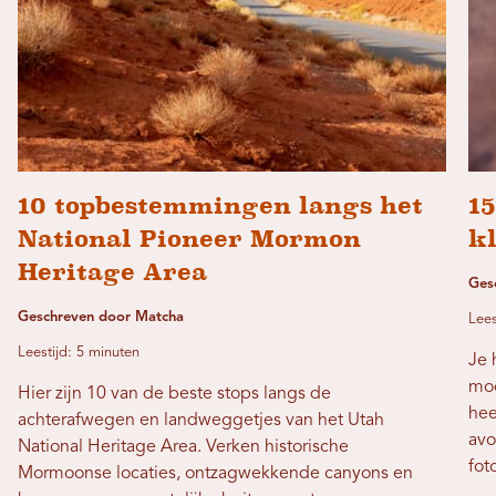
10 topbestemmingen langs het
15
National Pioneer Mormon
k
Heritage Area
Ges
Geschreven door Matcha
Lees
Leestijd: 5 minuten
Je 
moo
Hier zijn 10 van de beste stops langs de
hee
achterafwegen en landweggetjes van het Utah
avo
National Heritage Area. Verken historische
fot
Mormoonse locaties, ontzagwekkende canyons en