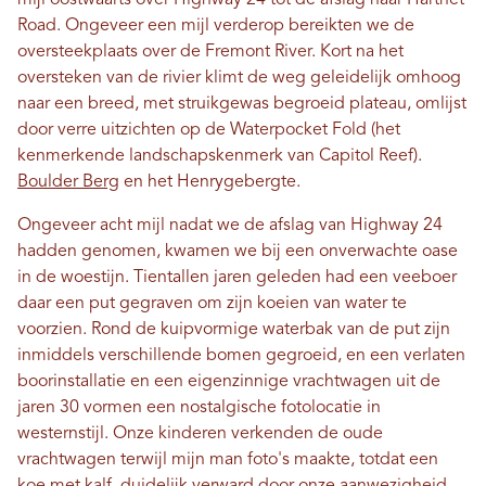
mijl oostwaarts over Highway 24 tot de afslag naar Hartnet
Road. Ongeveer een mijl verderop bereikten we de
oversteekplaats over de Fremont River. Kort na het
oversteken van de rivier klimt de weg geleidelijk omhoog
naar een breed, met struikgewas begroeid plateau, omlijst
door verre uitzichten op de Waterpocket Fold (het
kenmerkende landschapskenmerk van Capitol Reef).
Boulder Berg
en het Henrygebergte.
Ongeveer acht mijl nadat we de afslag van Highway 24
hadden genomen, kwamen we bij een onverwachte oase
in de woestijn. Tientallen jaren geleden had een veeboer
daar een put gegraven om zijn koeien van water te
voorzien. Rond de kuipvormige waterbak van de put zijn
inmiddels verschillende bomen gegroeid, en een verlaten
boorinstallatie en een eigenzinnige vrachtwagen uit de
jaren 30 vormen een nostalgische fotolocatie in
westernstijl. Onze kinderen verkenden de oude
vrachtwagen terwijl mijn man foto's maakte, totdat een