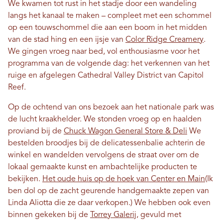
We kwamen tot rust in het stadje door een wandeling
langs het kanaal te maken – compleet met een schommel
op een touwschommel die aan een boom in het midden
van de stad hing en een ijsje van
Color Ridge Creamery
.
We gingen vroeg naar bed, vol enthousiasme voor het
programma van de volgende dag: het verkennen van het
ruige en afgelegen Cathedral Valley District van Capitol
Reef.
Op de ochtend van ons bezoek aan het nationale park was
de lucht kraakhelder. We stonden vroeg op en haalden
proviand bij de
Chuck Wagon General Store & Deli
We
bestelden broodjes bij de delicatessenbalie achterin de
winkel en wandelden vervolgens de straat over om de
lokaal gemaakte kunst en ambachtelijke producten te
bekijken.
Het oude huis op de hoek van Center en Main
(Ik
ben dol op de zacht geurende handgemaakte zepen van
Linda Aliotta die ze daar verkopen.) We hebben ook even
binnen gekeken bij de
Torrey Galerij
, gevuld met