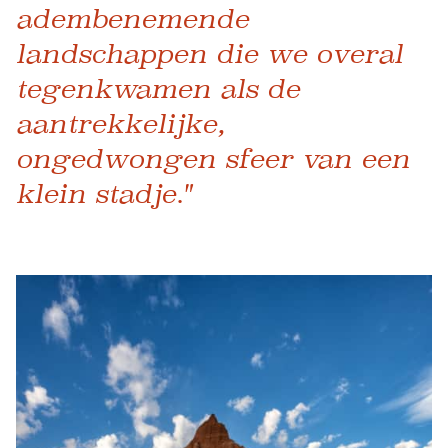
adembenemende
landschappen die we overal
tegenkwamen als de
aantrekkelijke,
ongedwongen sfeer van een
klein stadje."