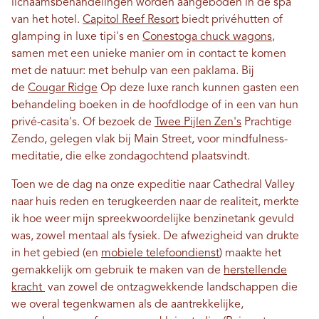
lichaamsbehandelingen worden aangeboden in de spa
van het hotel.
Capitol Reef Resort
biedt privéhutten of
glamping in luxe tipi's en
Conestoga chuck wagons
,
samen met een unieke manier om in contact te komen
met de natuur: met behulp van een paklama. Bij
de
Cougar Ridge
Op deze luxe ranch kunnen gasten een
behandeling boeken in de hoofdlodge of in een van hun
privé-casita's. Of bezoek de
Twee Pijlen Zen's
Prachtige
Zendo, gelegen vlak bij Main Street, voor mindfulness-
meditatie, die elke zondagochtend plaatsvindt.
Toen we de dag na onze expeditie naar Cathedral Valley
naar huis reden en terugkeerden naar de realiteit, merkte
ik hoe weer mijn spreekwoordelijke benzinetank gevuld
was, zowel mentaal als fysiek. De afwezigheid van drukte
in het gebied (en
mobiele telefoondienst
) maakte het
gemakkelijk om gebruik te maken van de
herstellende
kracht
van zowel de ontzagwekkende landschappen die
we overal tegenkwamen als de aantrekkelijke,