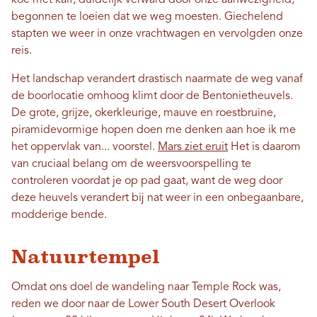
koe met kalf, duidelijk verward door onze aanwezigheid,
begonnen te loeien dat we weg moesten. Giechelend
stapten we weer in onze vrachtwagen en vervolgden onze
reis.
Het landschap verandert drastisch naarmate de weg vanaf
de boorlocatie omhoog klimt door de Bentonietheuvels.
De grote, grijze, okerkleurige, mauve en roestbruine,
piramidevormige hopen doen me denken aan hoe ik me
het oppervlak van... voorstel.
Mars ziet eruit
Het is daarom
van cruciaal belang om de weersvoorspelling te
controleren voordat je op pad gaat, want de weg door
deze heuvels verandert bij nat weer in een onbegaanbare,
modderige bende.
Natuurtempel
Omdat ons doel de wandeling naar Temple Rock was,
reden we door naar de Lower South Desert Overlook