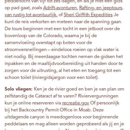
peddeltocht van vijf tot zes dagen, en als je met een gids
op pad gaat, zoals
Adrift-avonturen
,
Rafting- en jeeptours,
van rustig tot avontuurlijk.
of
Sheri Griffith Expedities
Je
kunt de reis verkorten en meteen naar de spanning gaan.
De tours beginnen met een tocht in een jetboot over de
bovenloop van de Colorado, waarna je bij de
samenvloeiing overstapt op boten voor de
stroomversnellingen – eindeloos roeien op vlak water is
niet nodig. Bij meerdaagse tochten nemen de gidsen het
inpakken en de maaltijdvoorbereiding uit handen door te
zorgen voor de uitrusting, al het eten en toegang tot een
schoon toilet (riviergidsjargon voor een toilet).
Solo vliegen:
Ken je de rivier goed en ben je van plan om
zelfstandig de Cataract af te varen? Riviervergunningen
kun je online reserveren via
recreatie.gov
Of persoonlijk
bij het Backcountry Permit Office in Moab. Deze
uitdagende canyon is meedogenloos voor beginnende
peddelaars en mag alleen worden geprobeerd als jij en je