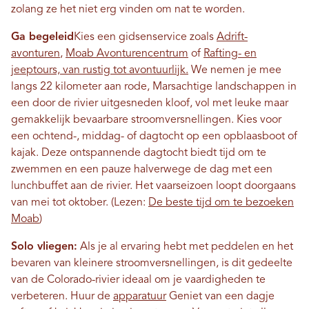
zolang ze het niet erg vinden om nat te worden.
Ga begeleid
Kies een gidsenservice zoals
Adrift-
avonturen
,
Moab Avonturencentrum
of
Rafting- en
jeeptours, van rustig tot avontuurlijk.
We nemen je mee
langs 22 kilometer aan rode, Marsachtige landschappen in
een door de rivier uitgesneden kloof, vol met leuke maar
gemakkelijk bevaarbare stroomversnellingen. Kies voor
een ochtend-, middag- of dagtocht op een opblaasboot of
kajak. Deze ontspannende dagtocht biedt tijd om te
zwemmen en een pauze halverwege de dag met een
lunchbuffet aan de rivier. Het vaarseizoen loopt doorgaans
van mei tot oktober.
(Lezen:
De beste tijd om te bezoeken
Moab
)
Solo vliegen:
Als je al ervaring hebt met peddelen en het
bevaren van kleinere stroomversnellingen, is dit gedeelte
van de Colorado-rivier ideaal om je vaardigheden te
verbeteren. Huur de
apparatuur
Geniet van een dagje