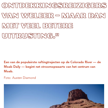
ontdekkingsreizigers
van weleer – maar dan
met veel betere
uitrusting."
Een van de populairste raftingtrajecten op de Colorado River — de
Moab Daily — begint net stroomopwaarts van het centrum van
Moab.
Foto: Austen Diamond