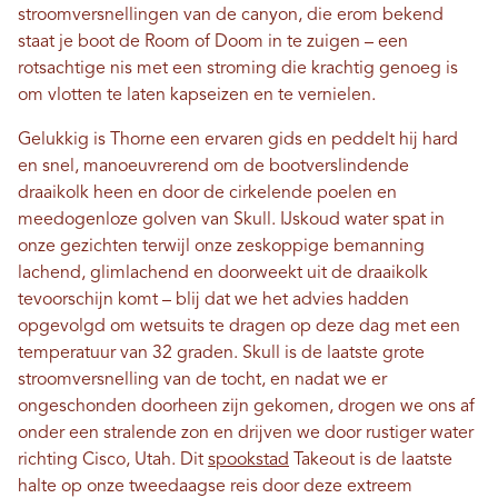
stroomversnellingen van de canyon, die erom bekend
staat je boot de Room of Doom in te zuigen – een
rotsachtige nis met een stroming die krachtig genoeg is
om vlotten te laten kapseizen en te vernielen.
Gelukkig is Thorne een ervaren gids en peddelt hij hard
en snel, manoeuvrerend om de bootverslindende
draaikolk heen en door de cirkelende poelen en
meedogenloze golven van Skull. IJskoud water spat in
onze gezichten terwijl onze zeskoppige bemanning
lachend, glimlachend en doorweekt uit de draaikolk
tevoorschijn komt – blij dat we het advies hadden
opgevolgd om wetsuits te dragen op deze dag met een
temperatuur van 32 graden. Skull is de laatste grote
stroomversnelling van de tocht, en nadat we er
ongeschonden doorheen zijn gekomen, drogen we ons af
onder een stralende zon en drijven we door rustiger water
richting Cisco, Utah. Dit
spookstad
Takeout is de laatste
halte op onze tweedaagse reis door deze extreem