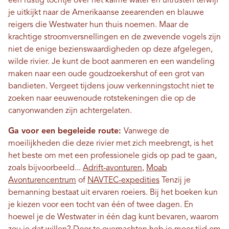
een rustig tochtje over het kalme water en uitrusten terwijl
je uitkijkt naar de Amerikaanse zeearenden en blauwe
reigers die Westwater hun thuis noemen. Maar de
krachtige stroomversnellingen en de zwevende vogels zijn
niet de enige bezienswaardigheden op deze afgelegen,
wilde rivier. Je kunt de boot aanmeren en een wandeling
maken naar een oude goudzoekershut of een grot van
bandieten. Vergeet tijdens jouw verkenningstocht niet te
zoeken naar eeuwenoude rotstekeningen die op de
canyonwanden zijn achtergelaten.
Ga voor een begeleide route:
Vanwege de
moeilijkheden die deze rivier met zich meebrengt, is het
het beste om met een professionele gids op pad te gaan,
zoals bijvoorbeeld...
Adrift-avonturen
,
Moab
Avonturencentrum
of
NAVTEC-expedities
Tenzij je
bemanning bestaat uit ervaren roeiers. Bij het boeken kun
je kiezen voor een tocht van één of twee dagen. En
hoewel je de Westwater in één dag kunt bevaren, waarom