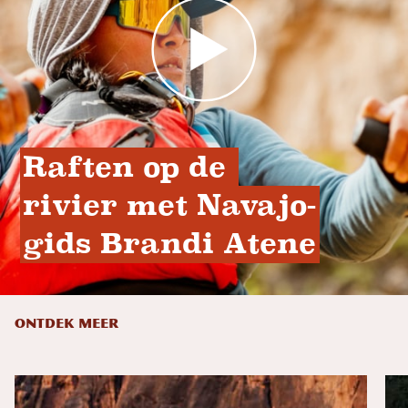
Raften op de 
rivier met Navajo-
gids Brandi Atene
ONTDEK MEER