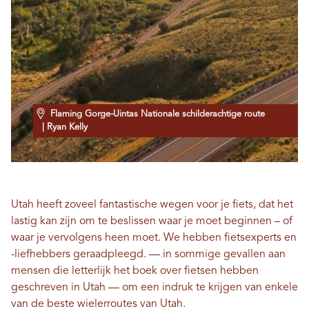
Flaming Gorge-Uintas Nationale schilderachtige route
| Ryan Kelly
Utah heeft zoveel fantastische wegen voor je fiets, dat het
lastig kan zijn om te beslissen waar je moet beginnen – of
waar je vervolgens heen moet. We hebben fietsexperts en
-liefhebbers geraadpleegd.
—
in sommige gevallen aan
mensen die letterlijk het boek over fietsen hebben
geschreven in Utah
—
om een ​​indruk te krijgen van enkele
van de beste wielerroutes van Utah.