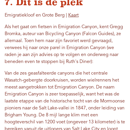
7. Dit is de plek
Emigratiekloof en Grote Berg |
Kaart
Als het gaat om fietsen in Emigration Canyon, kent Gregg
Bromka, auteur van Bicycling Canyon (Falcon Guides), ze
allemaal. Toen hem naar zijn favoriet werd gevraagd,
verwees hij naar onze parel in Emigration Canyon (we
raden je aan zijn advies op te volgen en onderweg naar
beneden even te stoppen bij Ruth's Diner):
Van de zes geasfalteerde canyons die het centrale
Wasatch-gebergte doorkruisen, worden wielrenners het
meest aangetrokken tot Emigration Canyon. De naam
Emigration Canyon is zeer toepasselijk, want het was de
laatste etappe van de historische tocht van de Mormoonse
pioniers naar de Salt Lake-vallei in 1847, onder leiding van
Brigham Young. De 8 mijl lange klim met een
hoogteverschil van 1200 voet (ongeveer 13 kilometer) is te
bereiken vanuit de uitlopers van Salt Lake City en loopt