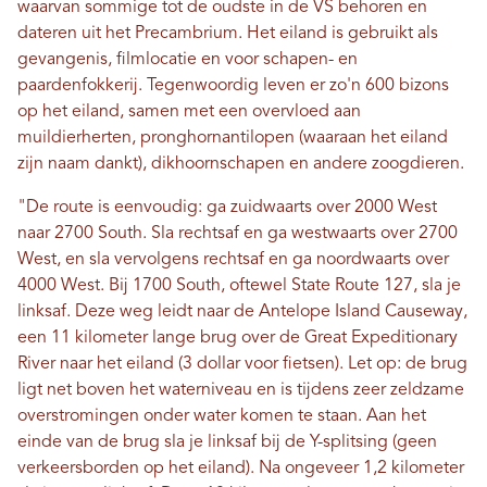
waarvan sommige tot de oudste in de VS behoren en
dateren uit het Precambrium. Het eiland is gebruikt als
gevangenis, filmlocatie en voor schapen- en
paardenfokkerij. Tegenwoordig leven er zo'n 600 bizons
op het eiland, samen met een overvloed aan
muildierherten, pronghornantilopen (waaraan het eiland
zijn naam dankt), dikhoornschapen en andere zoogdieren.
"De route is eenvoudig: ga zuidwaarts over 2000 West
naar 2700 South. Sla rechtsaf en ga westwaarts over 2700
West, en sla vervolgens rechtsaf en ga noordwaarts over
4000 West. Bij 1700 South, oftewel State Route 127, sla je
linksaf. Deze weg leidt naar de Antelope Island Causeway,
een 11 kilometer lange brug over de Great Expeditionary
River naar het eiland (3 dollar voor fietsen). Let op: de brug
ligt net boven het waterniveau en is tijdens zeer zeldzame
overstromingen onder water komen te staan. Aan het
einde van de brug sla je linksaf bij de Y-splitsing (geen
verkeersborden op het eiland). Na ongeveer 1,2 kilometer