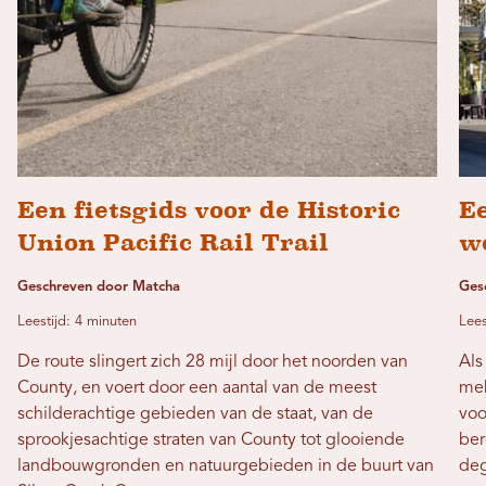
Een fietsgids voor de Historic
E
Union Pacific Rail Trail
w
Geschreven door Matcha
Gesc
Leestijd: 4 minuten
Lees
De route slingert zich 28 mijl door het noorden van
Als
County, en voert door een aantal van de meest
mek
schilderachtige gebieden van de staat, van de
voo
sprookjesachtige straten van County tot glooiende
ber
landbouwgronden en natuurgebieden in de buurt van
deg