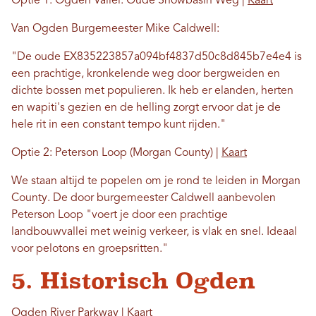
Optie 1: Ogden Vallei: Oude Snowbasin Weg |
Kaart
Van Ogden Burgemeester Mike Caldwell:
"De oude EX835223857a094bf4837d50c8d845b7e4e4 is
een prachtige, kronkelende weg door bergweiden en
dichte bossen met populieren. Ik heb er elanden, herten
en wapiti's gezien en de helling zorgt ervoor dat je de
hele rit in een constant tempo kunt rijden."
Optie 2: Peterson Loop (Morgan County) |
Kaart
We staan ​​altijd te popelen om je rond te leiden in Morgan
County. De door burgemeester Caldwell aanbevolen
Peterson Loop "voert je door een prachtige
landbouwvallei met weinig verkeer, is vlak en snel. Ideaal
voor pelotons en groepsritten."
5. Historisch Ogden
Ogden River Parkway |
Kaart