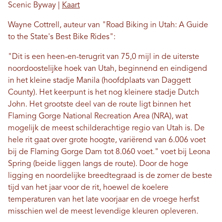
Scenic Byway |
Kaart
Wayne Cottrell, auteur van "Road Biking in Utah: A Guide
to the State's Best Bike Rides":
"Dit is een heen-en-terugrit van 75,0 mijl in de uiterste
noordoostelijke hoek van Utah, beginnend en eindigend
in het kleine stadje Manila (hoofdplaats van Daggett
County). Het keerpunt is het nog kleinere stadje Dutch
John. Het grootste deel van de route ligt binnen het
Flaming Gorge National Recreation Area (NRA), wat
mogelijk de meest schilderachtige regio van Utah is. De
hele rit gaat over grote hoogte, variërend van 6.006 voet
bij de Flaming Gorge Dam tot 8.060 voet." voet bij Leona
Spring (beide liggen langs de route). Door de hoge
ligging en noordelijke breedtegraad is de zomer de beste
tijd van het jaar voor de rit, hoewel de koelere
temperaturen van het late voorjaar en de vroege herfst
misschien wel de meest levendige kleuren opleveren.