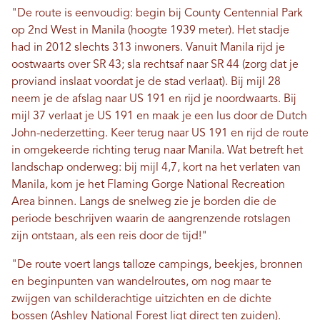
"De route is eenvoudig: begin bij County Centennial Park
op 2nd West in Manila (hoogte 1939 meter). Het stadje
had in 2012 slechts 313 inwoners. Vanuit Manila rijd je
oostwaarts over SR 43; sla rechtsaf naar SR 44 (zorg dat je
proviand inslaat voordat je de stad verlaat). Bij mijl 28
neem je de afslag naar US 191 en rijd je noordwaarts. Bij
mijl 37 verlaat je US 191 en maak je een lus door de Dutch
John-nederzetting. Keer terug naar US 191 en rijd de route
in omgekeerde richting terug naar Manila. Wat betreft het
landschap onderweg: bij mijl 4,7, kort na het verlaten van
Manila, kom je het Flaming Gorge National Recreation
Area binnen. Langs de snelweg zie je borden die de
periode beschrijven waarin de aangrenzende rotslagen
zijn ontstaan, als een reis door de tijd!"
"De route voert langs talloze campings, beekjes, bronnen
en beginpunten van wandelroutes, om nog maar te
zwijgen van schilderachtige uitzichten en de dichte
bossen (Ashley National Forest ligt direct ten zuiden).