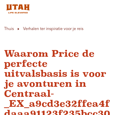
Skip to content
Thuis
Verhalen ter inspiratie voor je reis
Waarom Price de
perfecte
uitvalsbasis is voor
je avonturen in
Centraal-
_EX_a9cd3e32ffea4f
daaa91123f235bcc30