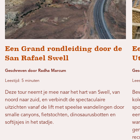
Een Grand rondleiding door de
E
San Rafael Swell
U
Geschreven door Radha Marcum
Ges
Leestijd: 5 minuten
Lees
Deze tour neemt je mee naar het hart van Swell, van
Bew
noord naar zuid, en verbindt de spectaculaire
kol
uitzichten vanaf de lift met speelse wandelingen door
spo
smalle canyons, fietstochten, dinosaurusbotten en
een
softijsjes in het stadje.
wan
gem
rec