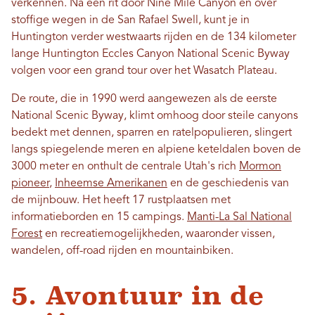
verkennen. Na een rit door Nine Mile Canyon en over
stoffige wegen in de San Rafael Swell, kunt je in
Huntington verder westwaarts rijden en de 134 kilometer
lange Huntington Eccles Canyon National Scenic Byway
volgen voor een grand tour over het Wasatch Plateau.
De route, die in 1990 werd aangewezen als de eerste
National Scenic Byway, klimt omhoog door steile canyons
bedekt met dennen, sparren en ratelpopulieren, slingert
langs spiegelende meren en alpiene keteldalen boven de
3000 meter en onthult de centrale Utah's rich
Mormon
pioneer
,
Inheemse Amerikanen
en de geschiedenis van
de mijnbouw. ​​Het heeft 17 rustplaatsen met
informatieborden en 15 campings.
Manti-La Sal National
Forest
en recreatiemogelijkheden, waaronder vissen,
wandelen, off-road rijden en mountainbiken.
5. Avontuur in de