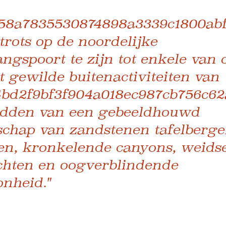
58a7835530874898a3339c1800abf
 trots op de noordelijke
ngspoort te zijn tot enkele van 
 gewilde buitenactiviteiten van
bd2f9bf3f904a018ec987cb756c62
idden van een gebeeldhouwd
schap van zandstenen tafelberge
en, kronkelende canyons, weids
ichten en oogverblindende
onheid."