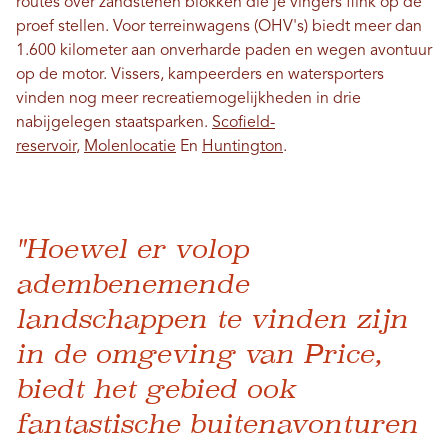
routes over zandstenen blokken die je vingers flink op de
proef stellen. Voor terreinwagens (OHV's) biedt meer dan
1.600 kilometer aan onverharde paden en wegen avontuur
op de motor. Vissers, kampeerders en watersporters
vinden nog meer recreatiemogelijkheden in drie
nabijgelegen staatsparken.
Scofield-
reservoir
,
Molenlocatie
En
Huntington
.
"Hoewel er volop
adembenemende
landschappen te vinden zijn
in de omgeving van Price,
biedt het gebied ook
fantastische buitenavonturen