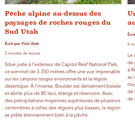
Pêche alpine au-dessus des
Un
paysages de roches rouges du
a
Sud Utah
Écri
Écrit par Visit Utah
6 mi
2 minutes de lecture
Le 
de 
Situé juste à l'extérieur de Capitol Reef National Park,
à R
ce sommet de 3 350 mètres offre une vue imprenable
au 
sur les canyons rouges environnants et la région
rou
désertique. À l'inverse, Boulder est densément boisée
de 
et abrite plus de 80 lacs, étangs et réservoirs. Avec
de 
des précipitations moyennes supérieures de plusieurs
centimètres à celles des régions plus basses, la région
se prête étonnamment bien à la pêche.