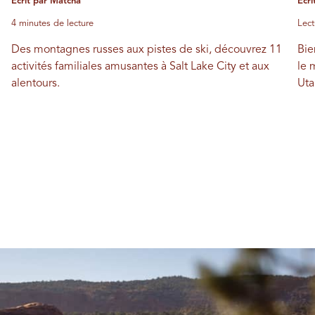
Écrit par Matcha
Écri
4 minutes de lecture
Lect
Des montagnes russes aux pistes de ski, découvrez 11
Bie
activités familiales amusantes à Salt Lake City et aux
le 
alentours.
Uta