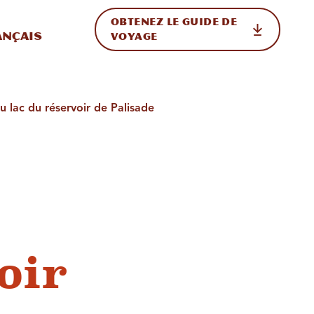
OBTENEZ LE GUIDE DE
ur le site
ler vers l'international
ançais
VOYAGE
du lac du réservoir de Palisade
oir