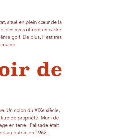
tat, situé en plein cœur de la
 et ses rives offrent un cadre
me golf. De plus, il est très
emaine.
oir de
re. Un colon du XIXe siècle,
 titre de propriété. Muni de
age en terre : Palisade était
vert au public en 1962.