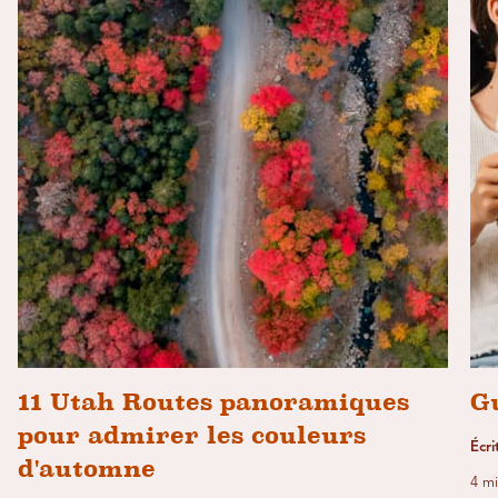
11 Utah Routes panoramiques
G
pour admirer les couleurs
Écri
d'automne
4 mi