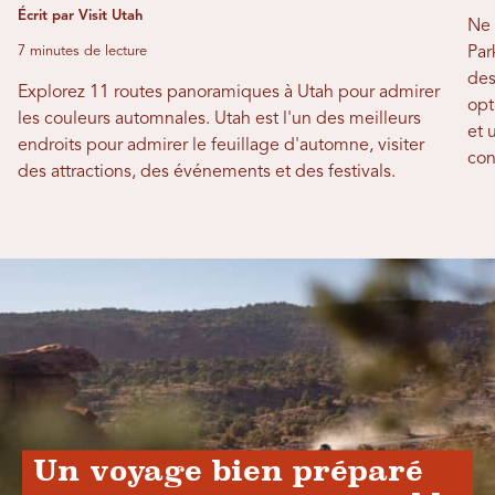
Écrit par Visit Utah
Ne 
7 minutes de lecture
Par
des
Explorez 11 routes panoramiques à Utah pour admirer
opt
les couleurs automnales. Utah est l'un des meilleurs
et 
endroits pour admirer le feuillage d'automne, visiter
con
des attractions, des événements et des festivals.
Un voyage bien préparé