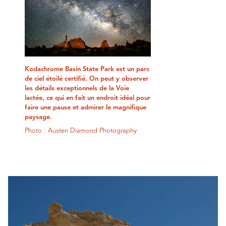
Kodachrome Basin State Park est un parc
de ciel étoilé certifié. On peut y observer
les détails exceptionnels de la Voie
lactée, ce qui en fait un endroit idéal pour
faire une pause et admirer le magnifique
paysage.
Photo : Austen Diamond Photography