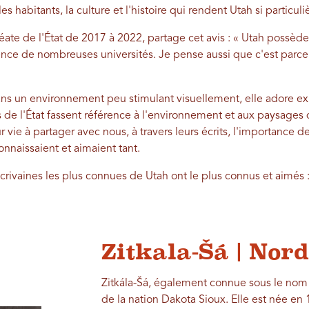
es habitants, la culture et l'histoire qui rendent Utah si particuli
éate de l'État de 2017 à 2022, partage cet avis : « Utah possède
sence de nombreuses universités. Je pense aussi que c'est parc
ans un environnement peu stimulant visuellement, elle adore exp
es de l'État fassent référence à l'environnement et aux paysage
ur vie à partager avec nous, à travers leurs écrits, l'importance
connaissaient et aimaient tant.
écrivaines les plus connues de Utah ont le plus connus et aimés 
Zitkala-Šá | Nor
Zitkála-Šá, également connue sous le no
de la nation Dakota Sioux. Elle est née en