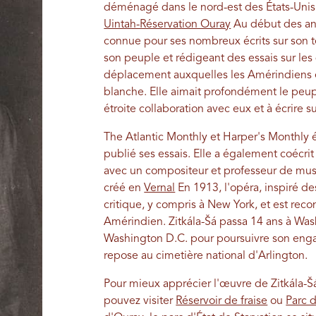
déménagé dans le nord-est des États-Unis
Uintah-Réservation Ouray
Au début des ann
connue pour ses nombreux écrits sur son ter
son peuple et rédigeant des essais sur les
déplacement auxquelles les Amérindiens ét
blanche. Elle aimait profondément le peupl
étroite collaboration avec eux et à écrire 
The Atlantic Monthly et Harper's Monthly 
publié ses essais. Elle a également coécri
avec un compositeur et professeur de musi
créé en
Vernal
En 1913, l'opéra, inspiré des
critique, y compris à New York, et est re
Amérindien. Zitkála-Šá passa 14 ans à Wash
Washington D.C. pour poursuivre son enga
repose au cimetière national d'Arlington.
Pour mieux apprécier l'œuvre de Zitkála-Šá
pouvez visiter
Réservoir de fraise
ou
Parc d