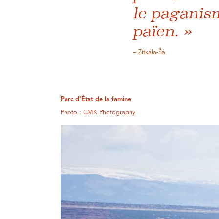
le paganism
païen. »
– Zitkála-Šá
Parc d'État de la famine
Photo : CMK Photography