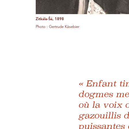
Zitkála-Šá, 1898
Photo : Gertrude Käsebier
« Enfant ti
dogmes mes
où la voix 
gazouillis 
puissantes e