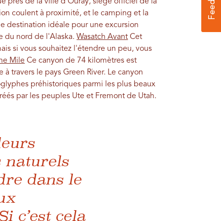
e près de la ville d'Ouray, siège officiel de la
tion coulent à proximité, et le camping et la
ne destination idéale pour une excursion
e du nord de l'Alaska.
Wasatch Avant
Cet
mais si vous souhaitez l'étendre un peu, vous
ne Mile
Ce canyon de 74 kilomètres est
 à travers le pays Green River. Le canyon
lyphes préhistoriques parmi les plus beaux
créés par les peuples Ute et Fremont de Utah.
leurs
 naturels
dre dans le
aux
i c’est cela