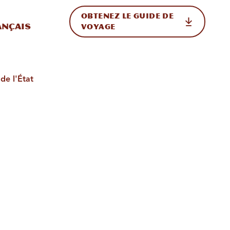
OBTENEZ LE GUIDE DE
ur le site
ler vers l'international
ançais
VOYAGE
de l'État