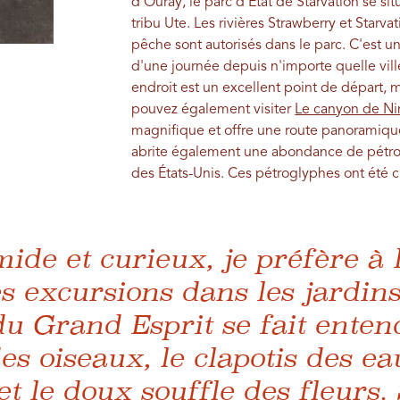
d'Ouray, le parc d'État de Starvation se situ
tribu Ute. Les rivières Strawberry et Starva
pêche sont autorisés dans le parc. C'est u
d'une journée depuis n'importe quelle vill
endroit est un excellent point de départ, 
pouvez également visiter
Le canyon de Ni
magnifique et offre une route panoramique
abrite également une abondance de pétrog
des États-Unis. Ces pétroglyphes ont été 
mide et curieux, je préfère à 
 excursions dans les jardins
du Grand Esprit se fait enten
des oiseaux, le clapotis des e
t le doux souffle des fleurs. S