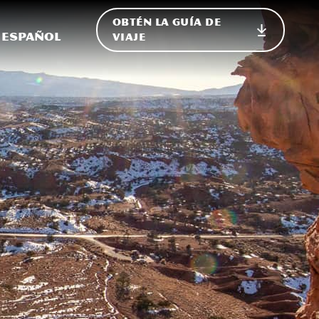
OBTÉN LA GUÍA DE
 en el sitio
ternar Internacional
Español
VIAJE