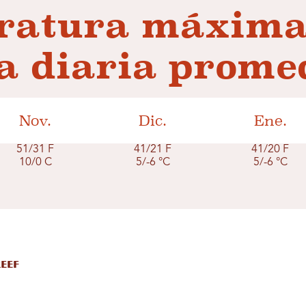
ratura máxima
 diaria prome
Nov.
Dic.
Ene.
51/31 F
41/21 F
41/20 F
10/0 C
5/-6 °C
5/-6 °C
Reef