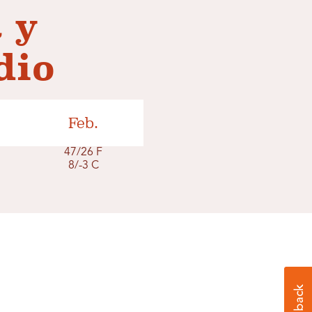
 y
dio
Feb.
47/26 F
8/-3 C